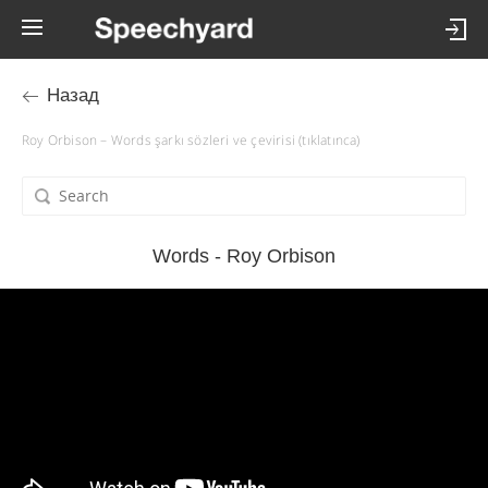
Назад
Roy Orbison – Words şarkı sözleri ve çevirisi (tıklatınca)
Words - Roy Orbison