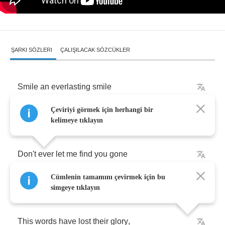
ŞARKI SÖZLERI
ÇALIŞILACAK SÖZCÜKLER
Smile
an
everlasting
smile
Çeviriyi görmek için herhangi bir
A
smile
can
bring
you
near
to
me
kelimeye tıklayın
Don't
ever
let
me
find
you
gone
Cümlenin tamamını çevirmek için bu
'Cause
that
could
bring
a
tear
to
me
simgeye tıklayın
This
words
have
lost
their
glory
,