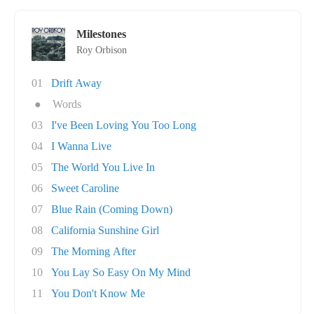
Milestones
Roy Orbison
01
Drift Away
●
Words
03
I've Been Loving You Too Long
04
I Wanna Live
05
The World You Live In
06
Sweet Caroline
07
Blue Rain (Coming Down)
08
California Sunshine Girl
09
The Morning After
10
You Lay So Easy On My Mind
11
You Don't Know Me