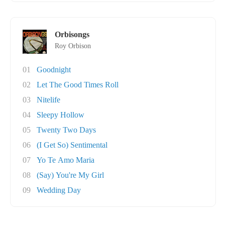
Orbisongs
Roy Orbison
01
Goodnight
02
Let The Good Times Roll
03
Nitelife
04
Sleepy Hollow
05
Twenty Two Days
06
(I Get So) Sentimental
07
Yo Te Amo Maria
08
(Say) You're My Girl
09
Wedding Day