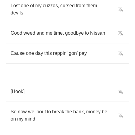
Lost
one
of
my
cuzzos
,
cursed
from
them
devils
Good
weed
and
me
time
,
goodbye
to
Nissan
Cause
one
day
this
rappin'
gon'
pay
[
Hook
]
So
now
we
'bout
to
break
the
bank
,
money
be
on
my
mind