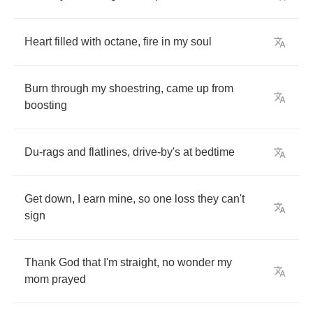
Heart
filled
with
octane
,
fire
in
my
soul
Burn
through
my
shoestring
,
came
up
from
boosting
Du
-
rags
and
flatlines
,
drive
-
by's
at
bedtime
Get
down
,
I
earn
mine
,
so
one
loss
they
can't
sign
Thank
God
that
I'm
straight
,
no
wonder
my
mom
prayed