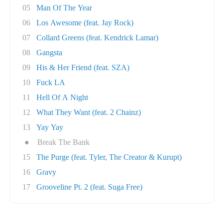
05
Man Of The Year
06
Los Awesome (feat. Jay Rock)
07
Collard Greens (feat. Kendrick Lamar)
08
Gangsta
09
His & Her Friend (feat. SZA)
10
Fuck LA
11
Hell Of A Night
12
What They Want (feat. 2 Chainz)
13
Yay Yay
●
Break The Bank
15
The Purge (feat. Tyler, The Creator & Kurupt)
16
Gravy
17
Grooveline Pt. 2 (feat. Suga Free)