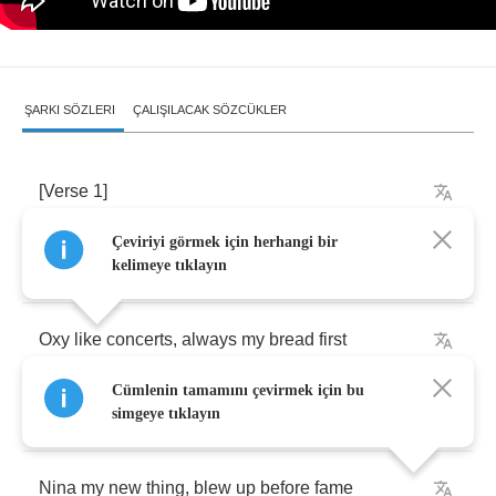
ŞARKI SÖZLERI
ÇALIŞILACAK SÖZCÜKLER
[
Verse
1]
Çeviriyi görmek için herhangi bir
Fuck
rap
,
I've
been
rich
,
crack
by
my
stick
shift
kelimeye tıklayın
Oxy
like
concerts
,
always
my
bread
first
Cümlenin tamamını çevirmek için bu
GetMine
my
nickname
,
O
-
X
and
cocaine
simgeye tıklayın
Nina
my
new
thing
,
blew
up
before
fame