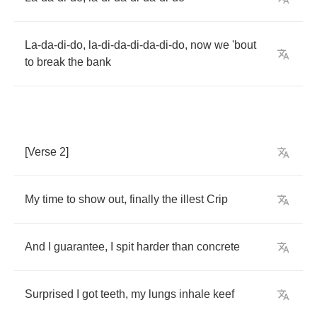
La
-
da
-
di
-
do
,
la
-
di
-
da
-
di
-
da
-
di
-
do
,
now
we
'bout
to
break
the
bank
[
Verse
2]
My
time
to
show
out
,
finally
the
illest
Crip
And
I
guarantee
,
I
spit
harder
than
concrete
Surprised
I
got
teeth
,
my
lungs
inhale
keef