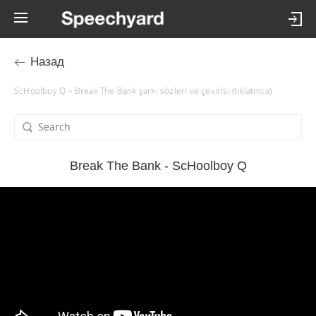
Назад
ScHoolboy Q – Break The Bank şarkı sözleri ve çevirisi (tıklatınca)
Break The Bank - ScHoolboy Q