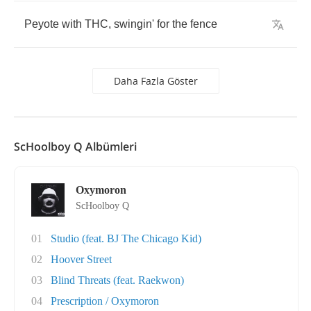
Peyote
with
THC
,
swingin'
for
the
fence
Daha Fazla Göster
ScHoolboy Q Albümleri
Oxymoron
ScHoolboy Q
01
Studio (feat. BJ The Chicago Kid)
02
Hoover Street
03
Blind Threats (feat. Raekwon)
04
Prescription / Oxymoron