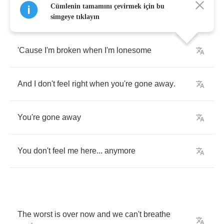
Cümlenin tamamını çevirmek için bu
simgeye tıklayın
'Cause
I'm
broken
when
I'm
lonesome
And
I
don't
feel
right
when
you're
gone
away
.
You're
gone
away
You
don't
feel
me
here
...
anymore
The
worst
is
over
now
and
we
can't
breathe