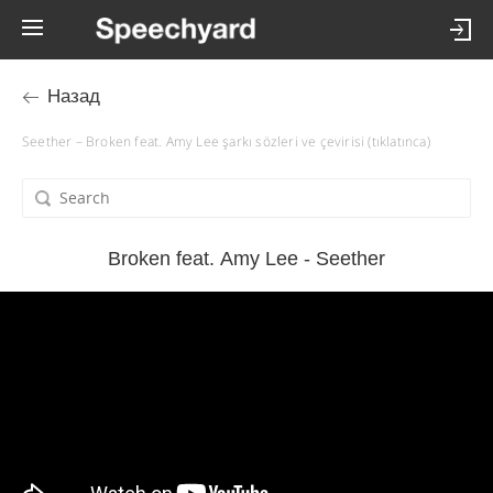
Назад
Seether – Broken feat. Amy Lee şarkı sözleri ve çevirisi (tıklatınca)
Broken feat. Amy Lee - Seether