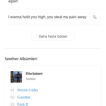
again
I
wanna
hold
you
high
,
you
steal
my
pain
away
Daha Fazla Göster
Seether Albümleri
Disclaimer
Seether
01
Driven Under
02
Gasoline
03
Fuck It