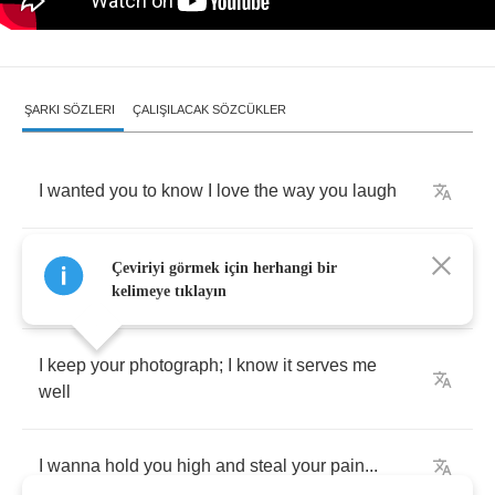
ŞARKI SÖZLERI
ÇALIŞILACAK SÖZCÜKLER
I
wanted
you
to
know
I
love
the
way
you
laugh
I
wanna
hold
you
high
and
steal
your
pain
Çeviriyi görmek için herhangi bir
away
kelimeye tıklayın
I
keep
your
photograph
;
I
know
it
serves
me
well
I
wanna
hold
you
high
and
steal
your
pain
...