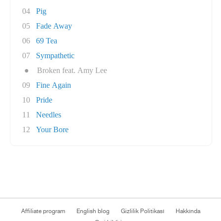
04
Pig
05
Fade Away
06
69 Tea
07
Sympathetic
●
Broken feat. Amy Lee
09
Fine Again
10
Pride
11
Needles
12
Your Bore
Affiliate program
English blog
Gizlilik Politikası
Hakkında