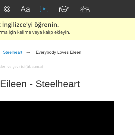
İngilizce'yi öğrenin.
rma için kelime veya kalıp ekleyin.
Steelheart
Everybody Loves Eileen
ri ve çevirisi (tıklatınca)
ileen - Steelheart