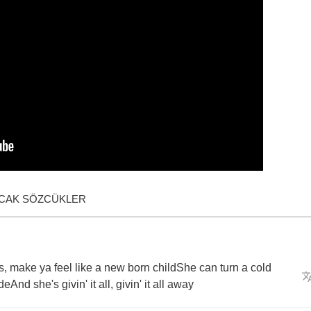
ACAK SÖZCÜKLER
s
,
make
ya
feel
like
a
new
born
childShe
can
turn
a
cold
ideAnd
she's
givin'
it
all
,
givin'
it
all
away