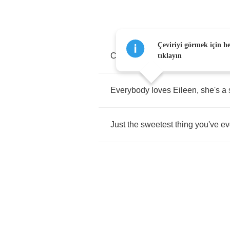
Çeviriyi görmek için h
Chorus
:
tıklayın
Everybody
loves
Eileen
,
she's
a
Just
the
sweetest
thing
you've
ev