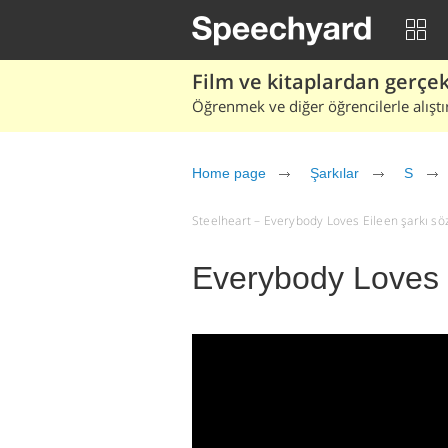
Film ve kitaplardan gerçek 
Öğrenmek ve diğer öğrencilerle alıştı
Home page
Şarkılar
S
Steelheart – Everybody Loves Eileen şarkı sözle
Everybody Loves E