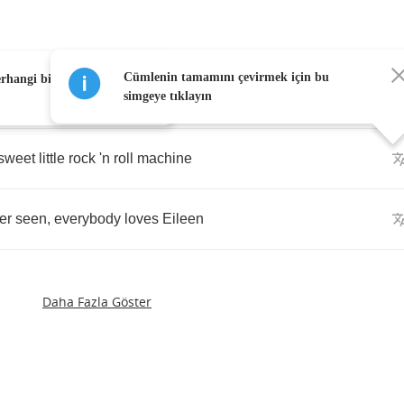
Cümlenin tamamını çevirmek için bu
erhangi bir kelimeye
simgeye tıklayın
sweet
little
rock
'n
roll
machine
er
seen
,
everybody
loves
Eileen
Daha Fazla Göster