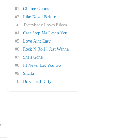
01
Gimme Gimme
02
Like Never Before
●
Everybody Loves Eileen
04
Cant Stop Me Lovin You
05
Love Aint Easy
06
Rock N Roll I Just Wanna
07
She's Gone
08
Ill Never Let You Go
09
Sheila
10
Down and Dirty