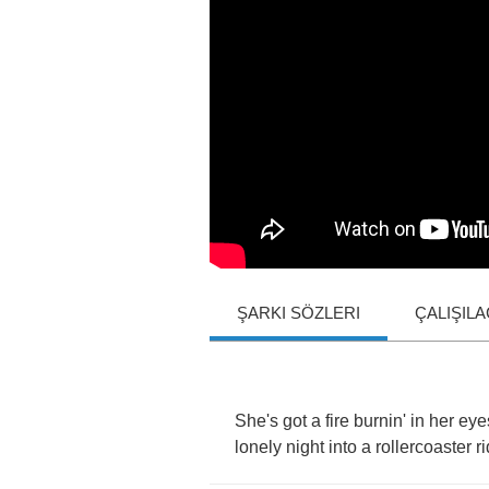
ŞARKI SÖZLERI
ÇALIŞIL
She's
got
a
fire
burnin'
in
her
eye
lonely
night
into
a
rollercoaster
r