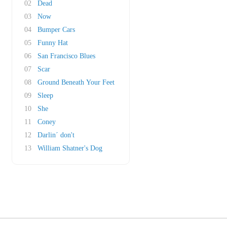
02
Dead
03
Now
04
Bumper Cars
05
Funny Hat
06
San Francisco Blues
07
Scar
08
Ground Beneath Your Feet
09
Sleep
10
She
11
Coney
12
Darlin´ don't
13
William Shatner's Dog