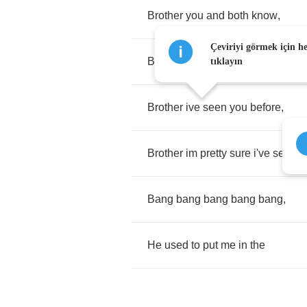
Brother
you
and
both
know
,
Çeviriyi görmek için h
Brother
you
and
i
both
know
wha
tıklayın
Brother
ive
seen
you
before
,
Brother
im
pretty
sure
i've
seen
y
Bang
bang
bang
bang
bang
,
He
used
to
put
me
in
the