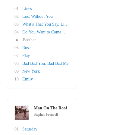
01
Lines
02
Lost Without You
03
What's That You Say, Little Girl
04
Do You Want to Come With
●
Brother
06
Rose
07
Play
08
Bad Bad You, Bad Bad Me
09
New York
10
Emily
Man On The Roof
Stephen Fretwell
01
Saturday