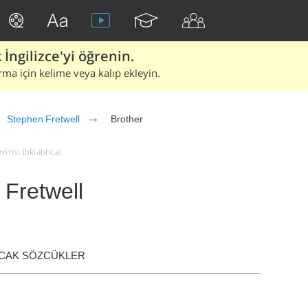
İngilizce'yi öğrenin.
rma için kelime veya kalıp ekleyin.
Stephen Fretwell
Brother
risi (tıklatınca)
 Fretwell
ACAK SÖZCÜKLER