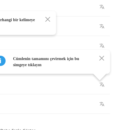
erhangi bir kelimeye
t
your
doin
,
Cümlenin tamamını çevirmek için bu
ou
before
cryin
.
simgeye tıklayın