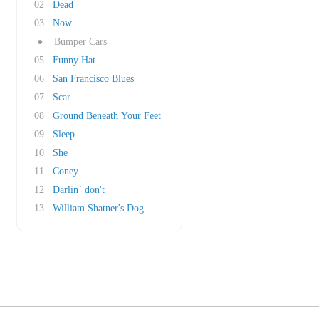
02
Dead
03
Now
●
Bumper Cars
05
Funny Hat
06
San Francisco Blues
07
Scar
08
Ground Beneath Your Feet
09
Sleep
10
She
11
Coney
12
Darlin´ don't
13
William Shatner's Dog