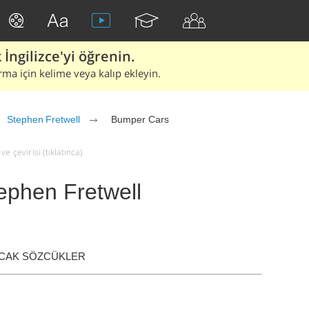
İngilizce'yi öğrenin.
rma için kelime veya kalıp ekleyin.
Stephen Fretwell
Bumper Cars
 çevirisi (tıklatınca)
ephen Fretwell
ACAK SÖZCÜKLER