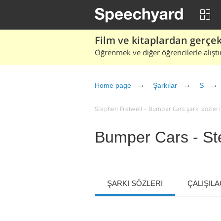
Film ve kitaplardan gerçek 
Öğrenmek ve diğer öğrencilerle alıştı
Home page
Şarkılar
S
Stephen Fretwell – Bumper Cars şarkı sözleri ve
Bumper Cars - St
ŞARKI SÖZLERI
ÇALIŞIL