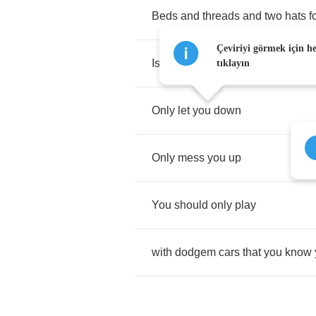
Beds
and
threads
and
two
hats
f
Çeviriyi görmek için h
Is
not
the
kind
of
jazz
I
can
commi
tıklayın
Only
let
you
down
Only
mess
you
up
You
should
only
play
with
dodgem
cars
that
you
know