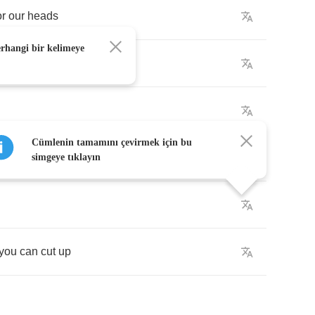
or
our
heads
erhangi bir kelimeye
t
to
yet
Cümlenin tamamını çevirmek için bu
simgeye tıklayın
you
can
cut
up