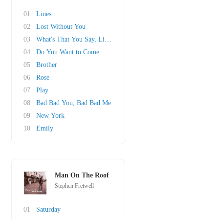
01
Lines
02
Lost Without You
03
What's That You Say, Little Girl
04
Do You Want to Come With
05
Brother
06
Rose
07
Play
08
Bad Bad You, Bad Bad Me
09
New York
10
Emily
Man On The Roof
Stephen Fretwell
01
Saturday