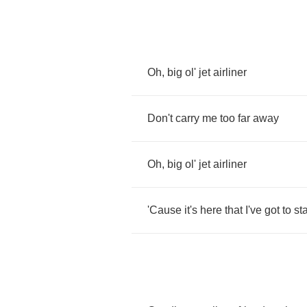
Oh
,
big
ol'
jet
airliner
Don't
carry
me
too
far
away
Oh
,
big
ol'
jet
airliner
'Cause
it's
here
that
I've
got
to
st