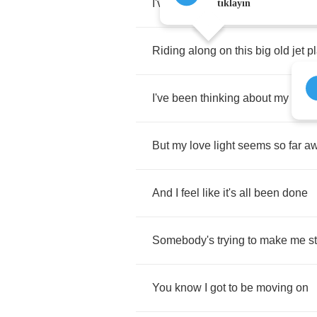
I've
been
down
before
tıklayın
Riding
along
on
this
big
old
jet
p
I've
been
thinking
about
my
hom
But
my
love
light
seems
so
far
a
And
I
feel
like
it's
all
been
done
Somebody's
trying
to
make
me
s
You
know
I
got
to
be
moving
on