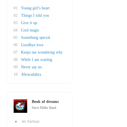
01
Young girl's heart
02
Things I told you
03
Give it up
04
Cool magic
05
Something special
06
Goodbye love
07
Keeps me wondering why
08
While I am waiting
09
Never say no
10
Abracadabra
Book of dreams
Steve Miller Band
●
Jet Airliner