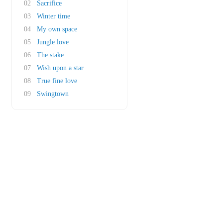
02
Sacrifice
03
Winter time
04
My own space
05
Jungle love
06
The stake
07
Wish upon a star
08
True fine love
09
Swingtown