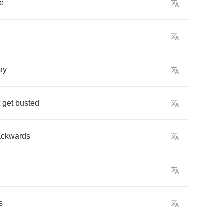
e
ay
t
get
busted
ackwards
s