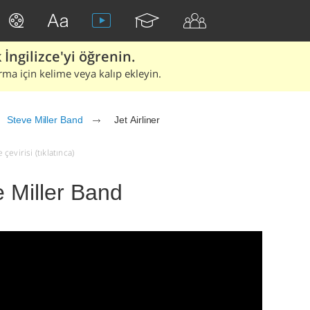
İngilizce'yi öğrenin.
rma için kelime veya kalıp ekleyin.
Steve Miller Band
Jet Airliner
çevirisi (tıklatınca)
ve Miller Band