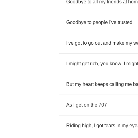
Goodbye
to
all
my
friends
at
hom
Goodbye
to
people
I've
trusted
I've
got
to
go
out
and
make
my
w
I
might
get
rich
,
you
know
,
I
migh
But
my
heart
keeps
calling
me
b
As
I
get
on
the
707
Riding
high
,
I
got
tears
in
my
eye