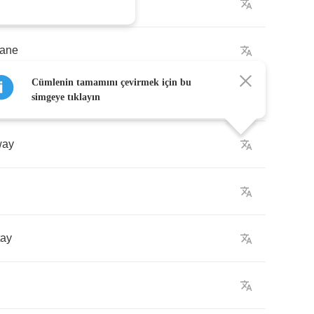
lane
Cümlenin tamamını çevirmek için bu
e
simgeye tıklayın
way
tay