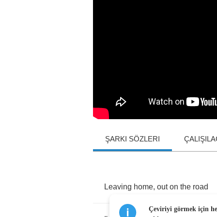
ŞARKI SÖZLERI
ÇALIŞIL
Leaving
home
,
out
on
the
road
Çeviriyi görmek için h