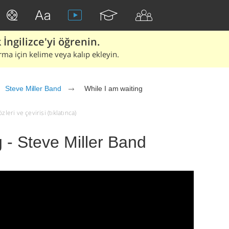
İngilizce'yi öğrenin.
rma için kelime veya kalıp ekleyin.
Steve Miller Band
While I am waiting
leri ve çevirisi (tıklatınca)
g - Steve Miller Band