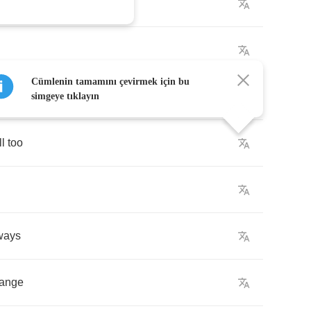
Cümlenin tamamını çevirmek için bu
simgeye tıklayın
ll
too
ways
range