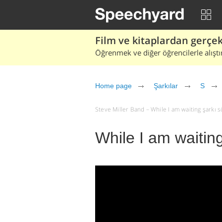
Film ve kitaplardan gerçek 
Öğrenmek ve diğer öğrencilerle alıştı
Home page
Şarkılar
S
Steve Miller Band – While I am waiting şarkı söz
While I am waitin