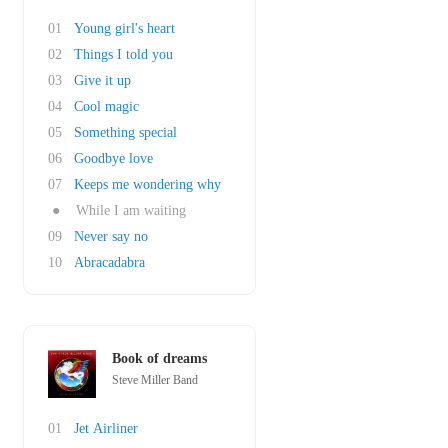
01
Young girl's heart
02
Things I told you
03
Give it up
04
Cool magic
05
Something special
06
Goodbye love
07
Keeps me wondering why
●
While I am waiting
09
Never say no
10
Abracadabra
Book of dreams
Steve Miller Band
01
Jet Airliner