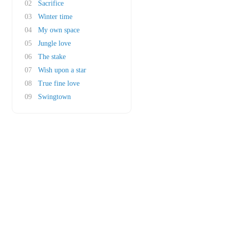
02
Sacrifice
03
Winter time
04
My own space
05
Jungle love
06
The stake
07
Wish upon a star
08
True fine love
09
Swingtown