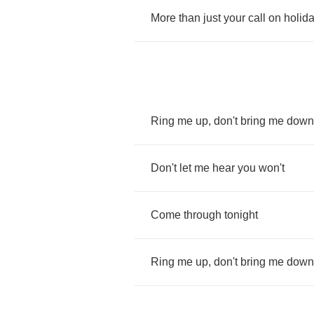
More
than
just
your
call
on
holid
Ring
me
up
,
don't
bring
me
down
Don't
let
me
hear
you
won't
Come
through
tonight
Ring
me
up
,
don't
bring
me
down