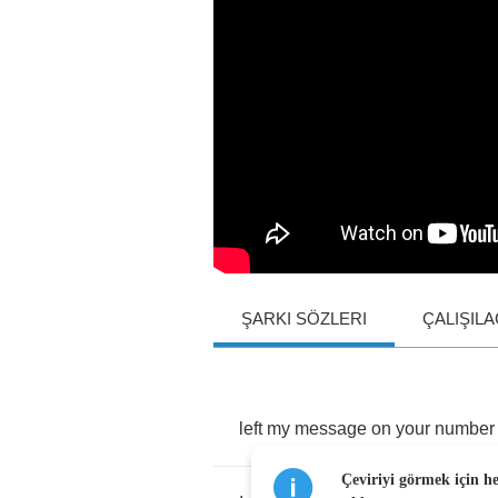
ŞARKI SÖZLERI
ÇALIŞIL
left
my
message
on
your
number
Çeviriyi görmek için h