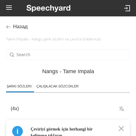
Назад
Tame Impala – Nangs şarkı sözleri ve çevirisi (tıklatınca)
Nangs - Tame Impala
ŞARKI SÖZLERI
ÇALIŞILACAK SÖZCÜKLER
(4
x
)
But
is
there
something
more
than
that
?
Çeviriyi görmek için herhangi bir
kelimeye tıklayın