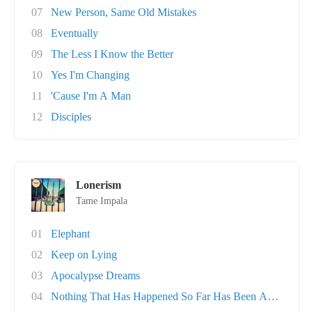
07
New Person, Same Old Mistakes
08
Eventually
09
The Less I Know the Better
10
Yes I'm Changing
11
'Cause I'm A Man
12
Disciples
Lonerism
Tame Impala
01
Elephant
02
Keep on Lying
03
Apocalypse Dreams
04
Nothing That Has Happened So Far Has Been Any..