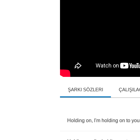
ŞARKI SÖZLERI
ÇALIŞIL
Holding
on
,
I'm
holding
on
to
you