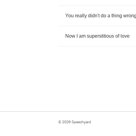
You
really
didn't
do
a
thing
wron
Now
I
am
superstitious
of
love
© 2026 Speechyard