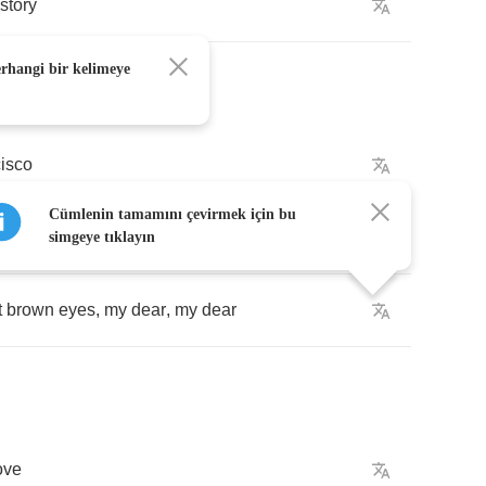
story
erhangi bir kelimeye
isco
Cümlenin tamamını çevirmek için bu
ncisco
simgeye tıklayın
t
brown
eyes
,
my
dear
,
my
dear
ove