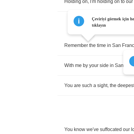
Holding
on
,
I'm
holding
on
to
our
Çeviriyi görmek için h
tıklayın
Remember
the
time
in
San
Franc
With
me
by
your
side
in
San
Fra
You
are
such
a
sight
,
the
deepes
You
know
we've
suffocated
our
l