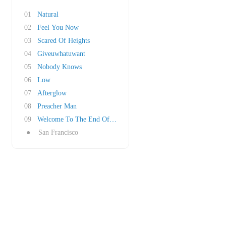
01
Natural
02
Feel You Now
03
Scared Of Heights
04
Giveuwhatuwant
05
Nobody Knows
06
Low
07
Afterglow
08
Preacher Man
09
Welcome To The End Of Your Life
●
San Francisco