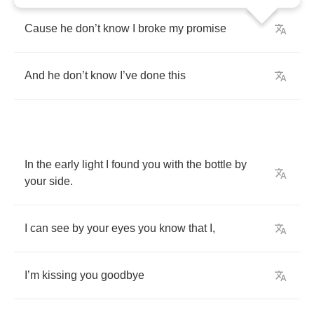
Cause
he
don
’
t
know
I
broke
my
promise
And
he
don
’
t
know
I
’
ve
done
this
In
the
early
light
I
found
you
with
the
bottle
by
your
side
.
I
can
see
by
your
eyes
you
know
that
I
,
I
’
m
kissing
you
goodbye