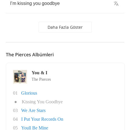
I
’
m
kissing
you
goodbye
Daha Fazla Göster
The Pierces Albümleri
You & I
The Pierces
01
Glorious
●
Kissing You Goodbye
03
We Are Stars
04
I Put Your Records On
05
Youll Be Mine