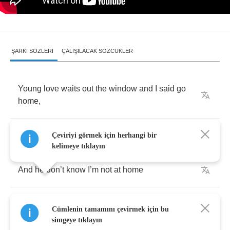
ŞARKI SÖZLERI
ÇALIŞILACAK SÖZCÜKLER
Young
love
waits
out
the
window
and
I
said
go
home
,
Cause
he
don
’
t
know
it
’
s
not
his
problem
Çeviriyi görmek için herhangi bir
kelimeye tıklayın
And
he
don
’
t
know
I
’
m
not
at
home
Clock
strikes
three
in
the
morning
and
I
lie
Cümlenin tamamını çevirmek için bu
sleepless
,
simgeye tıklayın