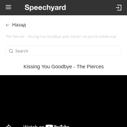
Назад
The Pierces – Kissing You Goodbye şarkı sözleri ve çevirisi (tıklatınca)
Kissing You Goodbye - The Pierces