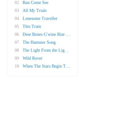
02
Run Come See
03
All My Trials
04
Lonesome Traveller
05
This Train
06
Dese Bones G'wine Rise Again
07
The Hammer Song
08
The Light From the Lighthouse
09
Wild Rover
10
When The Stars Begin To Fall