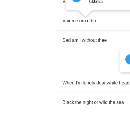
Vair
me
oro
van
ee
tıklayın
Vair
me
oru
o
ho
Sad
am
I
without
thee
When
I'm
lonely
dear
white
heart
Black
the
night
or
wild
the
sea