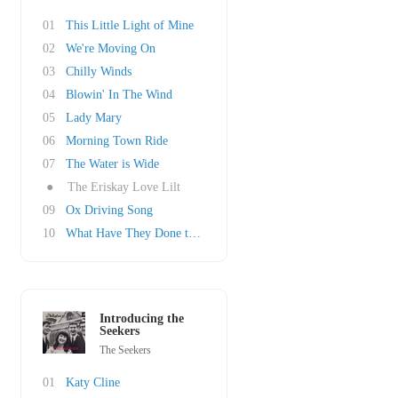
01
This Little Light of Mine
02
We're Moving On
03
Chilly Winds
04
Blowin' In The Wind
05
Lady Mary
06
Morning Town Ride
07
The Water is Wide
●
The Eriskay Love Lilt
09
Ox Driving Song
10
What Have They Done to the Rain
Introducing the
Seekers
The Seekers
01
Katy Cline