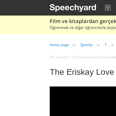
Film ve kitaplardan gerçek 
Öğrenmek ve diğer öğrencilerle alıştı
Home page
Şarkılar
T
The Seekers – The Eriskay Love Lilt şarkı sözler
The Eriskay Love 