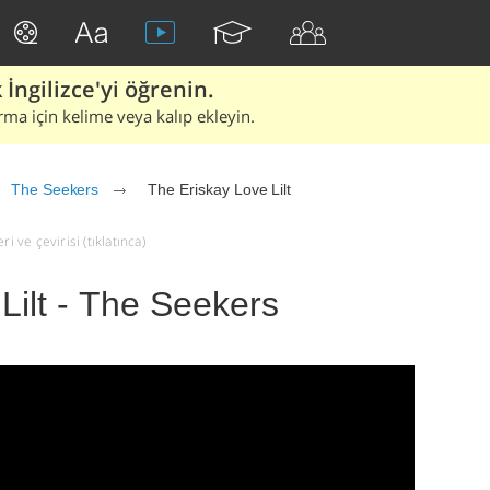
İngilizce'yi öğrenin.
rma için kelime veya kalıp ekleyin.
The Seekers
The Eriskay Love Lilt
i ve çevirisi (tıklatınca)
Lilt - The Seekers