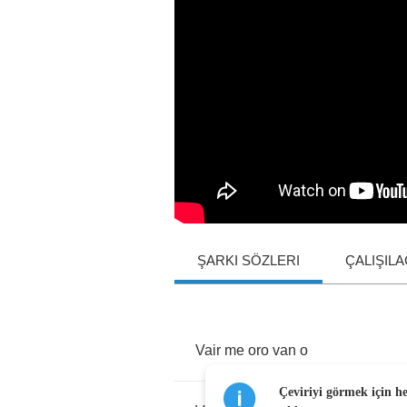
ŞARKI SÖZLERI
ÇALIŞIL
Vair
me
oro
van
o
Çeviriyi görmek için h