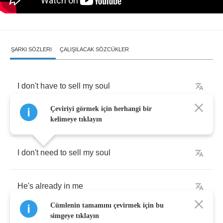
ŞARKI SÖZLERI
ÇALIŞILACAK SÖZCÜKLER
I
don't
have
to
sell
my
soul
Çeviriyi görmek için herhangi bir
He's
already
in
me
kelimeye tıklayın
I
don't
need
to
sell
my
soul
He's
already
in
me
Cümlenin tamamını çevirmek için bu
simgeye tıklayın