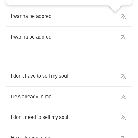
I
wanna
be
adored
I
wanna
be
adored
I
don't
have
to
sell
my
soul
He's
already
in
me
I
don't
need
to
sell
my
soul
He's
already
in
me