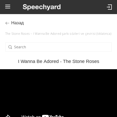
Назад
The Stone Roses – I Wanna Be Adored şarkı sözleri ve çevirisi (tıklatınca)
I Wanna Be Adored - The Stone Roses