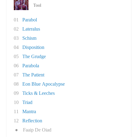
Tool
01
Parabol
02
Lateralus
03
Schism
04
Disposition
05
The Grudge
06
Parabola
07
The Patient
08
Eon Blue Apocalypse
09
Ticks & Leeches
10
Triad
11
Mantra
12
Reflection
●
Faaip De Oiad