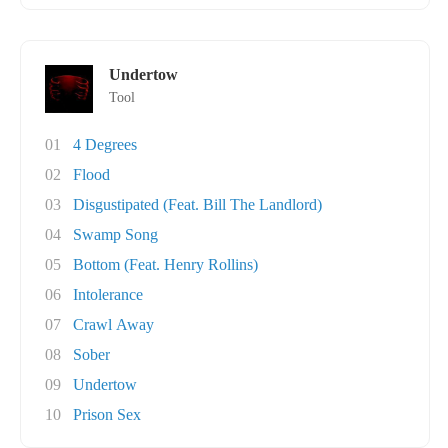
Undertow
Tool
01
4 Degrees
02
Flood
03
Disgustipated (Feat. Bill The Landlord)
04
Swamp Song
05
Bottom (Feat. Henry Rollins)
06
Intolerance
07
Crawl Away
08
Sober
09
Undertow
10
Prison Sex