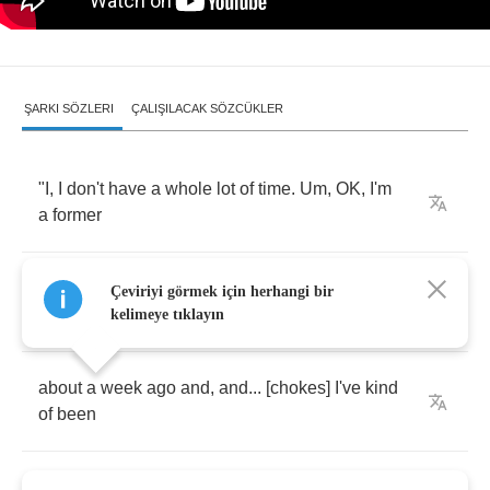
ŞARKI SÖZLERI
ÇALIŞILACAK SÖZCÜKLER
"
I
,
I
don't
have
a
whole
lot
of
time
.
Um
,
OK
,
I'm
a
former
employee
of
Area
51.
I
,
I
was
let
go
on
a
Çeviriyi görmek için herhangi bir
medical
discharge
kelimeye tıklayın
about
a
week
ago
and
,
and
... [
chokes
]
I've
kind
of
been
running
across
the
country
.
Damn
,
I
don't
know