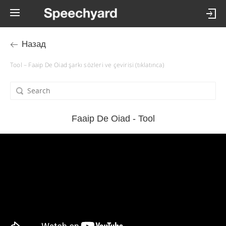
Назад
Tool – Faaip De Oiad şarkı sözleri ve çevirisi (tıklatınca)
Faaip De Oiad - Tool