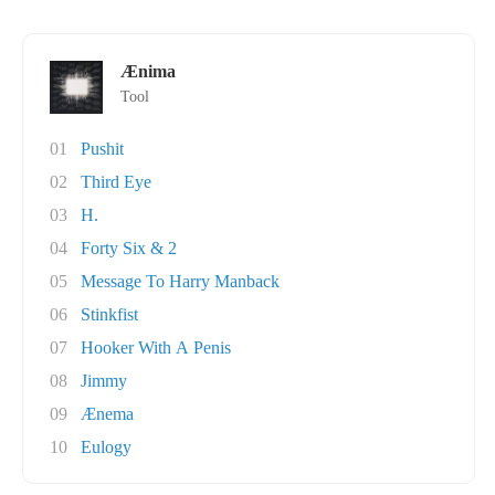
Ænima
Tool
01
Pushit
02
Third Eye
03
H.
04
Forty Six & 2
05
Message To Harry Manback
06
Stinkfist
07
Hooker With A Penis
08
Jimmy
09
Ænema
10
Eulogy