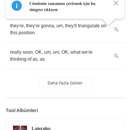
Cümlenin tamamını çevirmek için bu
where
to
start
,
simgeye tıklayın
they're
,
they're
gonna
,
um
,
they'll
triangulate
on
this
position
really
soon
.
OK
,
um
,
um
,
OK
,
what
we're
thinking
of
as
,
as
Daha Fazla Göster
Tool Albümleri
Lateralus