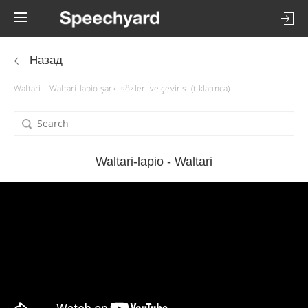
Назад
Waltari – Waltari-lapio şarkı sözleri ve çevirisi (tıklatınca)
Waltari-lapio - Waltari