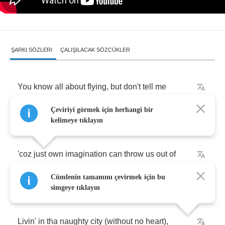
ŞARKI SÖZLERI
ÇALIŞILACAK SÖZCÜKLER
You
know
all
about
flying
,
but
don't
tell
me
Çeviriyi görmek için herhangi bir
all
your
wisdom
kelimeye tıklayın
'coz
just
own
imagination
can
throw
us
out
of
Cümlenin tamamını çevirmek için bu
deadly
routine
simgeye tıklayın
Livin'
in
tha
naughty
city
(
without
no
heart
),