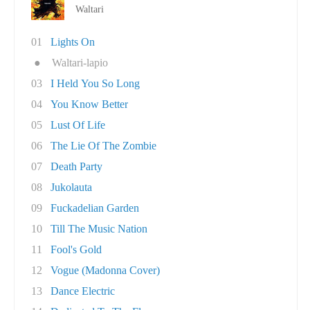
Waltari
01
Lights On
●
Waltari-lapio
03
I Held You So Long
04
You Know Better
05
Lust Of Life
06
The Lie Of The Zombie
07
Death Party
08
Jukolauta
09
Fuckadelian Garden
10
Till The Music Nation
11
Fool's Gold
12
Vogue (Madonna Cover)
13
Dance Electric