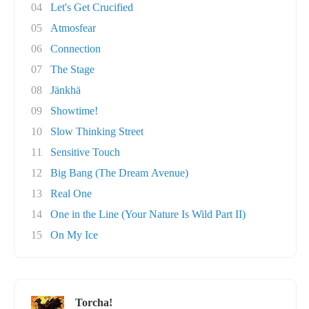
04
Let's Get Crucified
05
Atmosfear
06
Connection
07
The Stage
08
Jänkhä
09
Showtime!
10
Slow Thinking Street
11
Sensitive Touch
12
Big Bang (The Dream Avenue)
13
Real One
14
One in the Line (Your Nature Is Wild Part II)
15
On My Ice
Torcha!