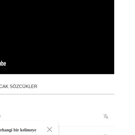
ACAK SÖZCÜKLER
e
erhangi bir kelimeye