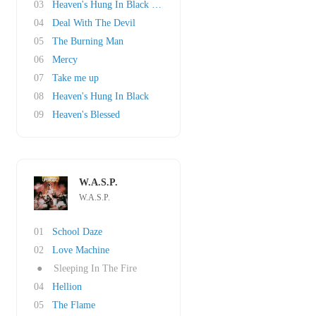
03
Heaven's Hung In Black (Reprise)
04
Deal With The Devil
05
The Burning Man
06
Mercy
07
Take me up
08
Heaven's Hung In Black
09
Heaven's Blessed
W.A.S.P.
W.A.S.P.
01
School Daze
02
Love Machine
●
Sleeping In The Fire
04
Hellion
05
The Flame