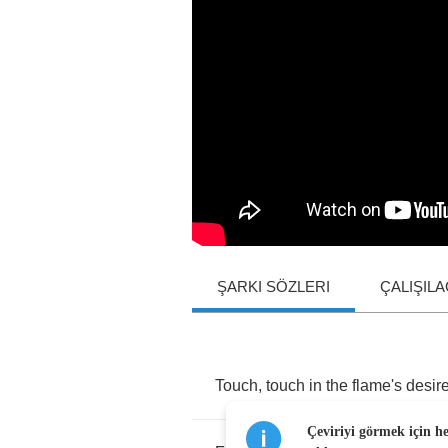
ŞARKI SÖZLERI
ÇALIŞIL
Touch
,
touch
in
the
flame's
desir
Çeviriyi görmek için h