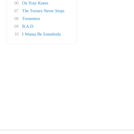
06
On Your Knees
07
The Torture Never Stops
08
Tormentor
09
B.A.D.
10
I Wanna Be Somebody