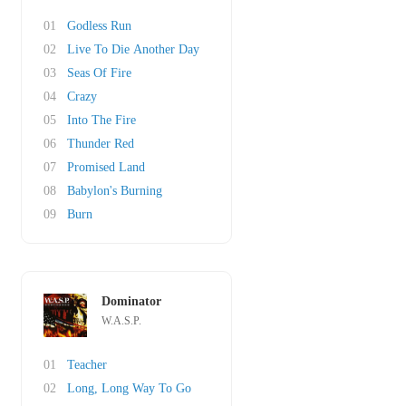
01
Godless Run
02
Live To Die Another Day
03
Seas Of Fire
04
Crazy
05
Into The Fire
06
Thunder Red
07
Promised Land
08
Babylon's Burning
09
Burn
Dominator
W.A.S.P.
01
Teacher
02
Long, Long Way To Go