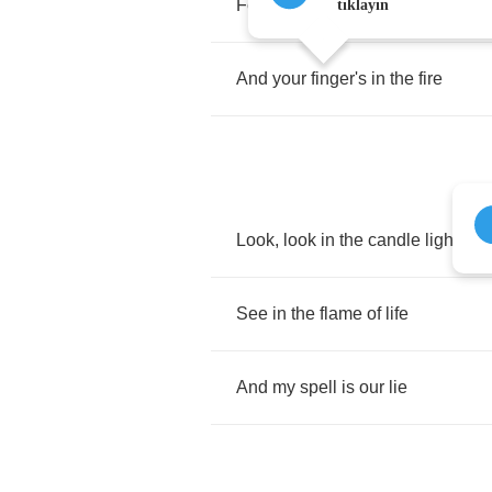
Feeling
the
pain's
denial
,
tıklayın
And
your
finger's
in
the
fire
Look
,
look
in
the
candle
light
See
in
the
flame
of
life
And
my
spell
is
our
lie