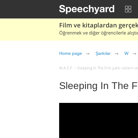
Film ve kitaplardan gerçek 
Öğrenmek ve diğer öğrencilerle alıştı
Home page
Şarkılar
W
W.A.S.P. – Sleeping In The Fire şarkı sözleri ve 
Sleeping In The F