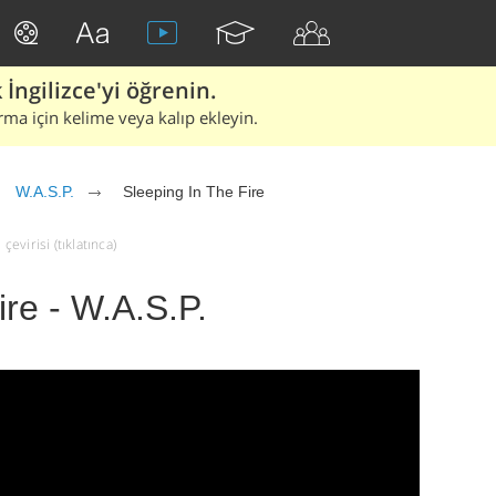
İngilizce'yi öğrenin.
rma için kelime veya kalıp ekleyin.
W.A.S.P.
Sleeping In The Fire
çevirisi (tıklatınca)
ire - W.A.S.P.