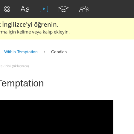
İngilizce'yi öğrenin.
rma için kelime veya kalıp ekleyin.
Within Temptation
Candles
virisi (tıklatınca)
Temptation