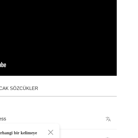
ACAK SÖZCÜKLER
ess
erhangi bir kelimeye