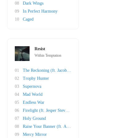
08
Dark Wings
09
In Perfect Harmony
10
Caged
Resist
Within Temptation
01
The Reckoning (ft. Jacoby Shaddix)
02
Trophy Hunter
03
Supernova
04
Mad World
05
Endless War
06
Firelight (ft. Jesper Steverlinck)
07
Holy Ground
08
Raise Your Banner (ft. Anders Fridén)
09
Mercy Mirror