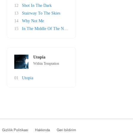
12
Shot In The Dark
13
Stairway To The Skies
14
Why Not Me
15
In The Middle Of The Night
Utopia
Within Temptation
01
Utopia
Gizlilik Politikası
Hakkında
Geri bildirim