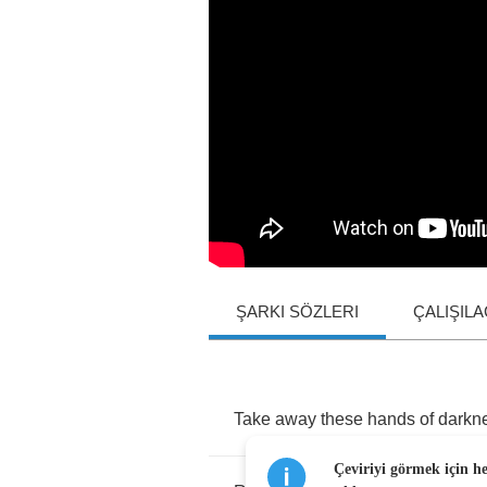
ŞARKI SÖZLERI
ÇALIŞIL
Take
away
these
hands
of
darkn
Çeviriyi görmek için h