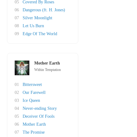
05
Covered By Roses
06
Dangerous (ft. H. Jones)
07
Silver Moonlight
08
Let Us Burn
09
Edge Of The World
Mother Earth
Within Temptation
01
Bittersweet
02
Our Farewell
03
Ice Queen
04
Never-ending Story
05
Deceiver Of Fools
06
Mother Earth
07
The Promise