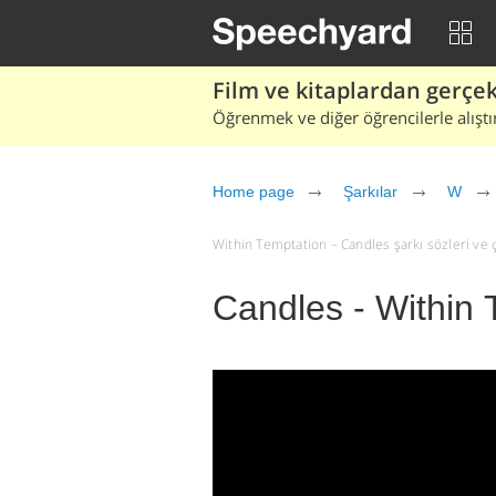
Film ve kitaplardan gerçek 
Öğrenmek ve diğer öğrencilerle alıştı
Home page
Şarkılar
W
Within Temptation – Candles şarkı sözleri ve çe
Candles - Within 