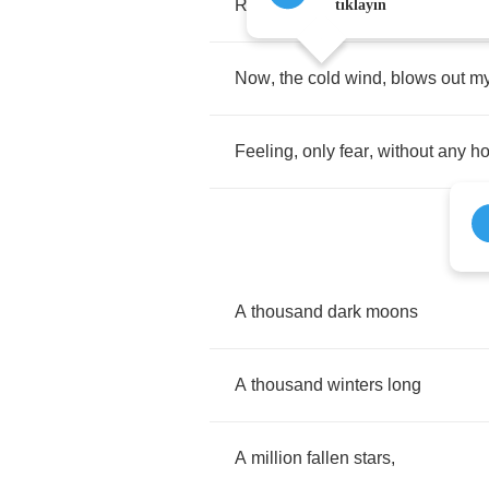
Reaching
for
my
soul
tıklayın
Now
,
the
cold
wind
,
blows
out
m
Feeling
,
only
fear
,
without
any
h
A
thousand
dark
moons
A
thousand
winters
long
A
million
fallen
stars
,