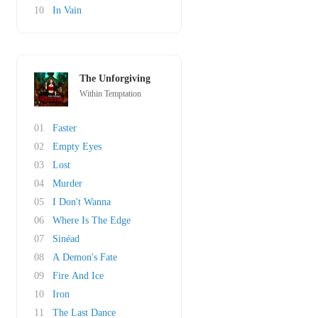
10
In Vain
The Unforgiving
Within Temptation
01
Faster
02
Empty Eyes
03
Lost
04
Murder
05
I Don't Wanna
06
Where Is The Edge
07
Sinéad
08
A Demon's Fate
09
Fire And Ice
10
Iron
11
The Last Dance