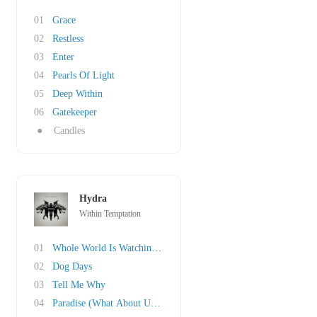
01
Grace
02
Restless
03
Enter
04
Pearls Of Light
05
Deep Within
06
Gatekeeper
●
Candles
Hydra
Within Temptation
01
Whole World Is Watching (feat. Dave Pirner)
02
Dog Days
03
Tell Me Why
04
Paradise (What About Us?) ft. T. Turunen