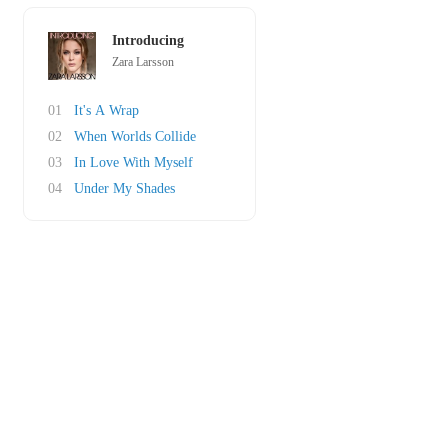
Introducing
Zara Larsson
01
It's A Wrap
02
When Worlds Collide
03
In Love With Myself
04
Under My Shades