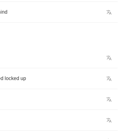
ind
ed
locked
up