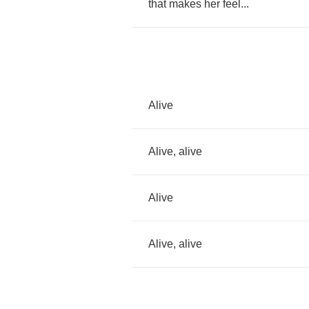
that
makes
her
feel
...
Alive
Alive
,
alive
Alive
Alive
,
alive