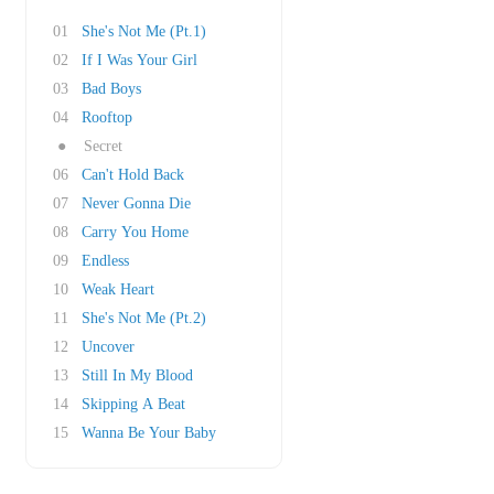
01
She's Not Me (Pt.1)
02
If I Was Your Girl
03
Bad Boys
04
Rooftop
●
Secret
06
Can't Hold Back
07
Never Gonna Die
08
Carry You Home
09
Endless
10
Weak Heart
11
She's Not Me (Pt.2)
12
Uncover
13
Still In My Blood
14
Skipping A Beat
15
Wanna Be Your Baby