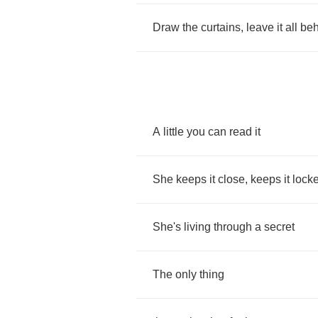
Draw
the
curtains
,
leave
it
all
beh
A
little
you
can
read
it
She
keeps
it
close
,
keeps
it
lock
She's
living
through
a
secret
The
only
thing