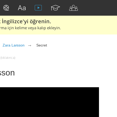
İngilizce'yi öğrenin.
rma için kelime veya kalıp ekleyin.
Zara Larsson
Secret
(tıklatınca)
sson