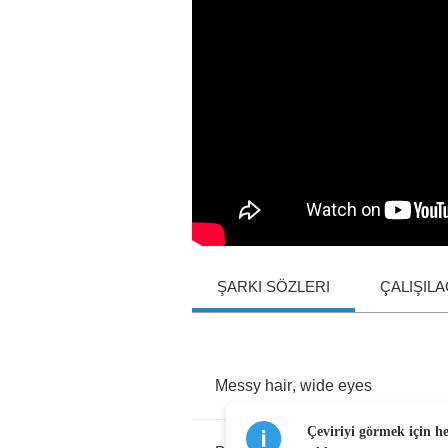
ŞARKI SÖZLERI
ÇALIŞIL
Messy
hair
,
wide
eyes
Çeviriyi görmek için h