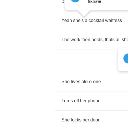
Bored
her
self
,
symbolized
tıklayın
Yeah
she's
a
cocktail
waitress
The
work
then
holds
,
thats
all
sh
She
lives
alo
-
o
-
one
Turns
off
her
phone
She
locks
her
door