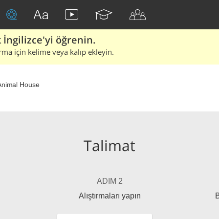
İngilizce'yi öğrenin.
rma için kelime veya kalıp ekleyin.
Animal House
Talimat
ADIM 2
Alıştırmaları yapın
B