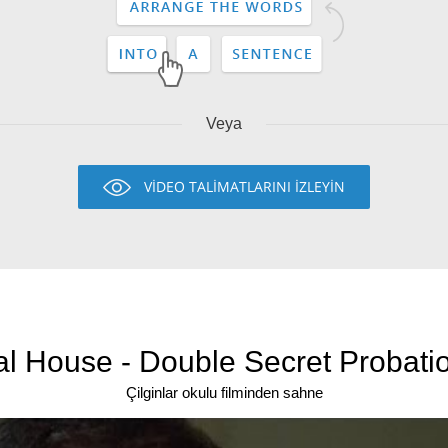
Veya
VİDEO TALİMATLARINI İZLEYİN
l House - Double Secret Probatio
Çilginlar okulu filminden sahne