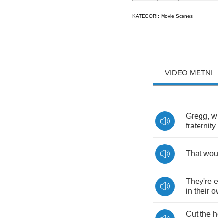
KATEGORI:
Movie Scenes
VIDEO METNI
Gregg
,
w
fraternity
That
wou
They're
e
in
their
o
Cut
the
h