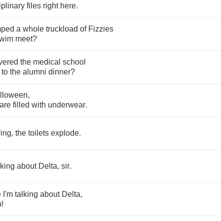
iplinary
files
right
here
.
ped
a
whole
truckload
of
Fizzies
wim
meet
?
ivered
the
medical
school
to
the
alumni
dinner
?
lloween
,
are
filled
with
underwear
.
ring
,
the
toilets
explode
.
lking
about
Delta
,
sir
.
e
I'm
talking
about
Delta
,
p
!