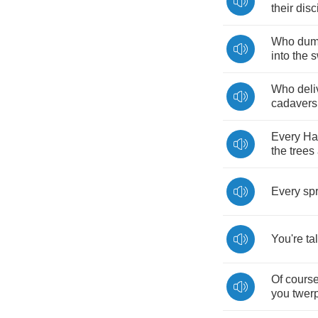
their
disc
Who
dum
into
the
s
Who
del
cadavers
Every
Ha
the
trees
Every
sp
You're
ta
Of
cours
you
twer