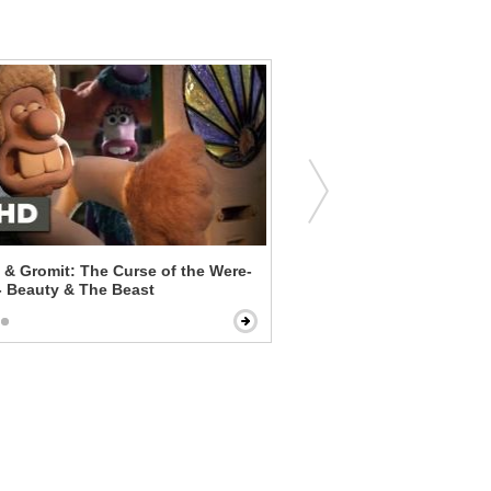
 & Gromit: The Curse of the Were-
Suffragette - Maud's Test
- Beauty & The Beast