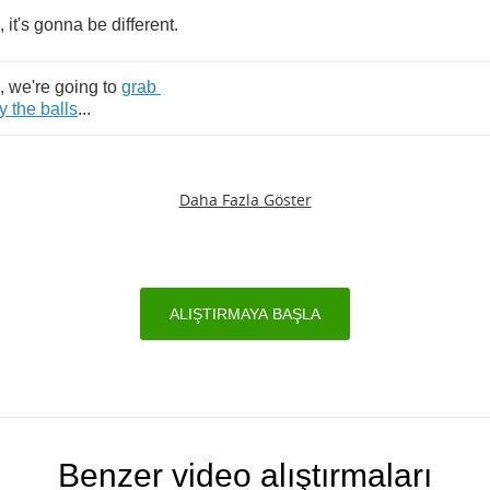
,
it's
gonna
be
different
.
,
we're
going
to
grab
y
the
balls
...
Daha Fazla Göster
ALIŞTIRMAYA BAŞLA
Benzer video alıştırmaları