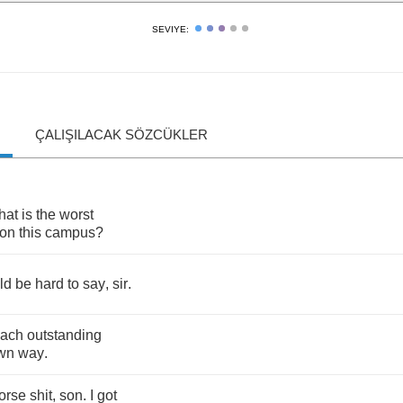
SEVIYE:
ÇALIŞILACAK SÖZCÜKLER
hat
is
the
worst
on
this
campus
?
ld
be
hard
to
say
,
sir
.
ach
outstanding
wn
way
.
orse
shit
,
son
.
I
got