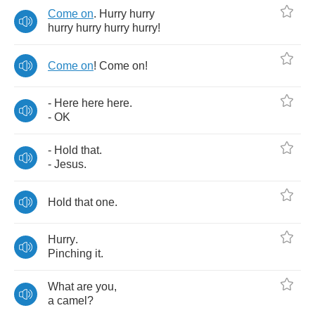
Come
on
.
Hurry
hurry
hurry
hurry
hurry
hurry
!
Come
on
!
Come
on
!
-
Here
here
here
.
-
OK
-
Hold
that
.
-
Jesus
.
Hold
that
one
.
Hurry
.
Pinching
it
.
What
are
you
,
a
camel
?