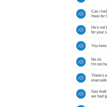
Can
I
hel
Here
for
He's
not
for
your
s
You
here
No
sir
,
I'm
not
he
There's
a
evacuate
Gas
leak
we
had
g