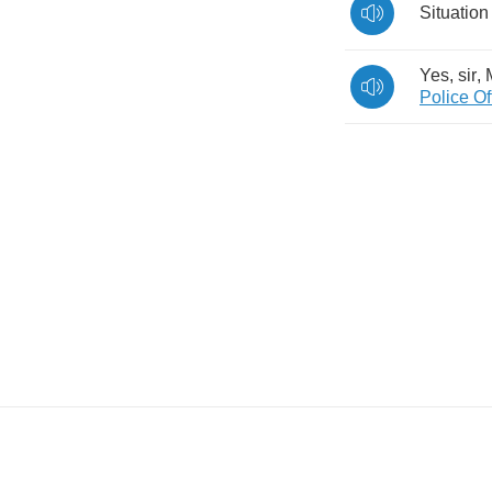
Situation
Yes
,
sir
,
Police
Of