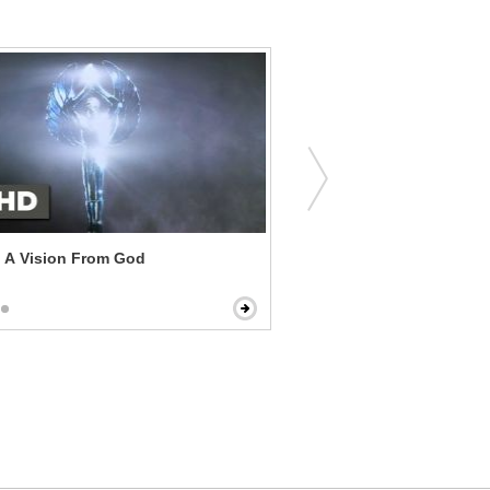
 - A Vision From God
Hart's War - They Had Fat