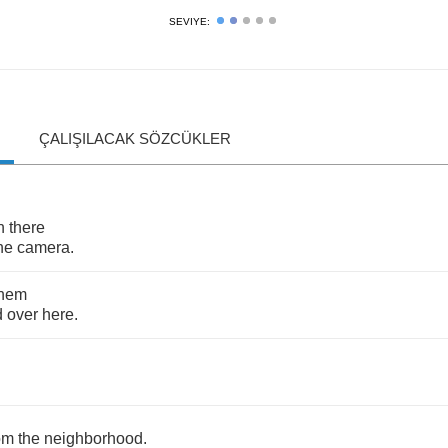
SEVIYE:
ÇALIŞILACAK SÖZCÜKLER
n
there
he
camera
.
them
d
over
here
.
om
the
neighborhood
.