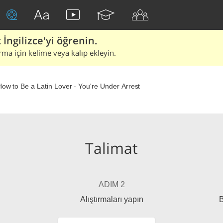
İngilizce'yi öğrenin.
rma için kelime veya kalıp ekleyin.
How to Be a Latin Lover - You're Under Arrest
Talimat
ADIM 2
Alıştırmaları yapın
B