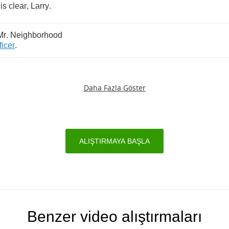
is
clear
,
Larry
.
Mr
.
Neighborhood
ficer
.
Daha Fazla Göster
ALIŞTIRMAYA BAŞLA
Benzer video alıştırmaları