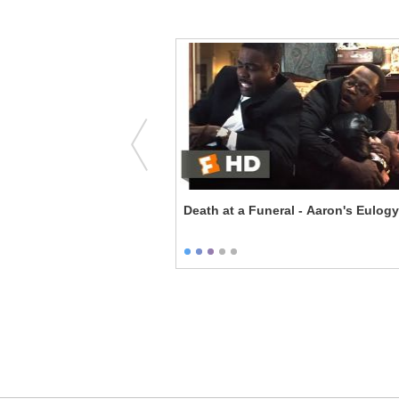
endersons - There Are No
Death at a Funeral - Aaron's Eulogy