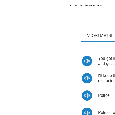
KATEGORI:
Movie Scenes
VIDEO METNI
You
get
i
and
get
t
I'll
keep
distracte
Police
.
Police
fr