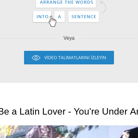
Veya
VİDEO TALİMATLARINI İZLEYİN
e a Latin Lover - You're Under Ar