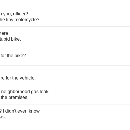
p
you
,
officer
?
the
tiny
motorcycle
?
here
tupid
bike
.
for
the
bike
?
re
for
the
vehicle
.
neighborhood
gas
leak
,
the
premises
.
?
I
didn't
even
know
as
.