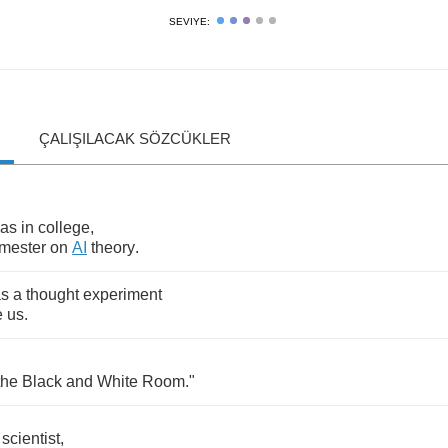
SEVIYE:
ÇALIŞILACAK SÖZCÜKLER
as
in
college
,
mester
on
AI
theory
.
s
a
thought
experiment
e
us
.
the
Black
and
White
Room
."
scientist
,