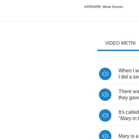
KATEGORI:
Movie Scenes
VIDEO METNI
When
I
w
I
did
a
se
There
wa
they
gav
It's
called
"
Mary
in
Mary
is
a