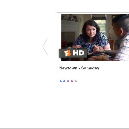
erve Answers
Newtown - Someday