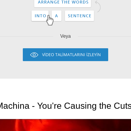
Veya
VİDEO TALİMATLARINI İZLEYİN
achina - You're Causing the Cuts