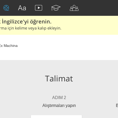
İngilizce'yi öğrenin.
rma için kelime veya kalıp ekleyin.
Ex Machina
Talimat
ADIM 2
Alıştırmaları yapın
B