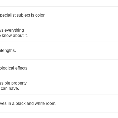
pecialist
subject
is
color
.
ws
everything
o
know
about
it
.
lengths
.
ological
effects
.
ssible
property
can
have
.
ives
in
a
black
and
white
room
.