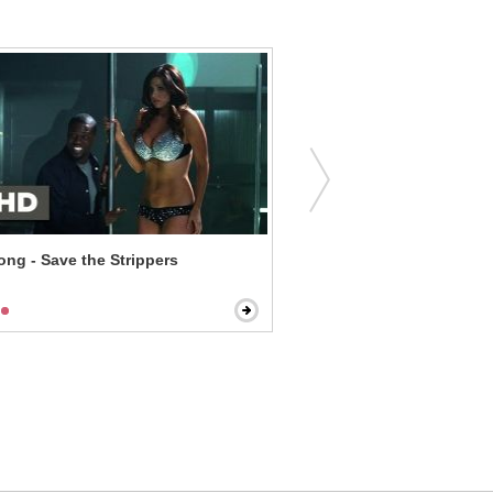
ong - Save the Strippers
The Brot