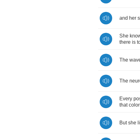
and
her
s
She
kno
there
is
t
The
wave
The
neur
Every
po
that
color
But
she
l