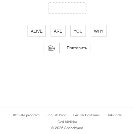
ALIVE
ARE
YOU
WHY
Повторить
Affiliate program
English blog
Gizlilik Politikası
Hakkında
Geri bildirim
© 2026 Speechyard