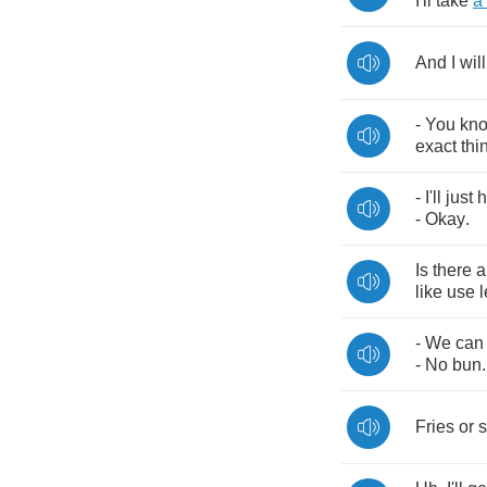
I'll
take
a
And
I
will
-
You
kn
exact
thi
-
I'll
just
h
-
Okay
.
Is
there
a
like
use
l
-
We
can
-
No
bun
Fries
or
s