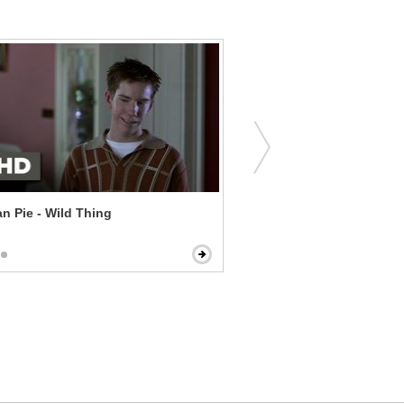
n Pie - Wild Thing
Bad Teacher - You Never 