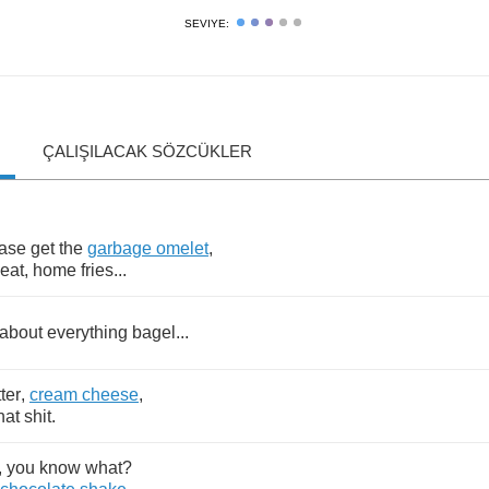
SEVIYE:
ÇALIŞILACAK SÖZCÜKLER
ase
get
the
garbage
omelet
,
eat
,
home
fries
...
about
everything
bagel
...
ter
,
cream
cheese
,
hat
shit
.
,
you
know
what
?