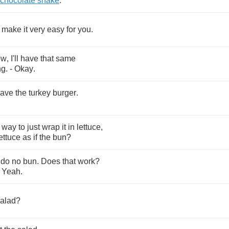
chocolate
shake
.
make
it
very
easy
for
you
.
ow
,
I'll
have
that
same
ng
. -
Okay
.
ave
the
turkey
burger
.
way
to
just
wrap
it
in
lettuce
,
ettuce
as
if
the
bun
?
do
no
bun
.
Does
that
work
?
.
Yeah
.
alad
?