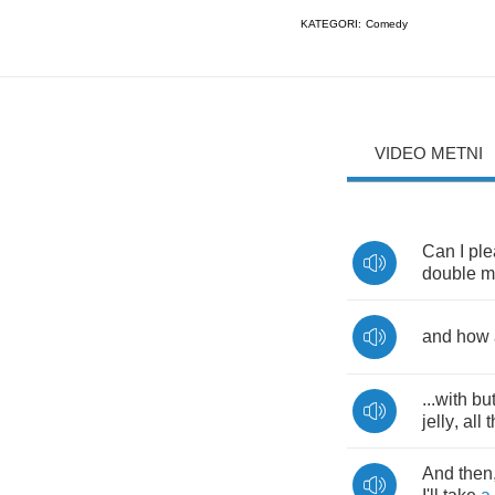
KATEGORI:
Comedy
VIDEO METNI
Can
I
ple
double
m
and
how
...
with
but
jelly
,
all
t
And
then