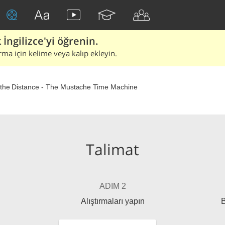
İngilizce'yi öğrenin.
rma için kelime veya kalıp ekleyin.
the Distance - The Mustache Time Machine
Talimat
ADIM 2
Alıştırmaları yapın
B