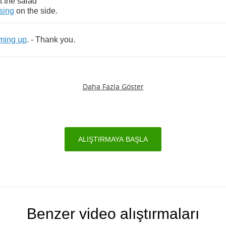
t
the
salad
sing
on
the
side
.
ming
up
. -
Thank
you
.
Daha Fazla Göster
ALIŞTIRMAYA BAŞLA
Benzer video alıştırmaları