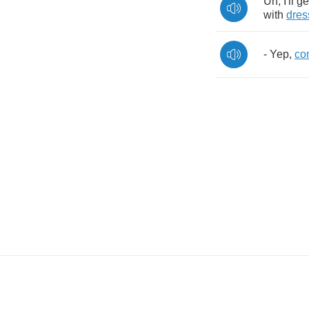
Uh
,
I'll
ge
with
dres
-
Yep
,
co