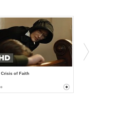
 Crisis of Faith
6 Days - I Want to Help Yo