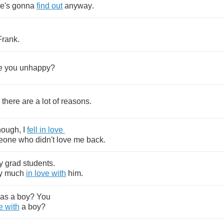
e's
gonna
find
out
anyway
.
Frank
.
e
you
unhappy
?
,
there
are
a
lot
of
reasons
.
hough
,
I
fell
in
love
eone
who
didn't
love
me
back
.
y
grad
students
.
y
much
in
love
with
him
.
as
a
boy
?
You
e
with
a
boy
?