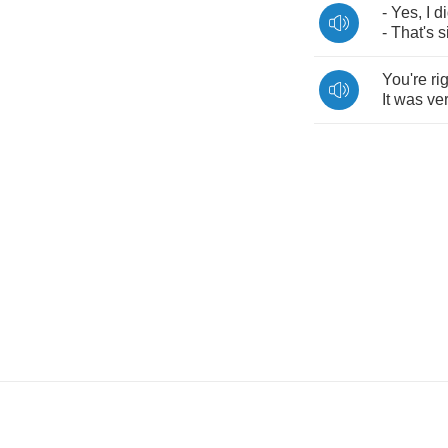
-
Yes
,
I
d
-
That's
s
You're
ri
It
was
ve