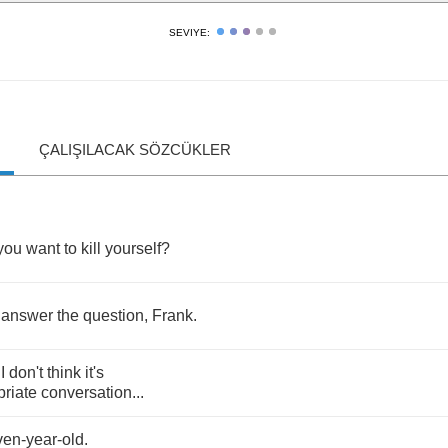
SEVIYE:
ÇALIŞILACAK SÖZCÜKLER
you
want
to
kill
yourself
?
answer
the
question
,
Frank
.
!
I
don't
think
it's
priate
conversation
...
ven
-
year
-
old
.