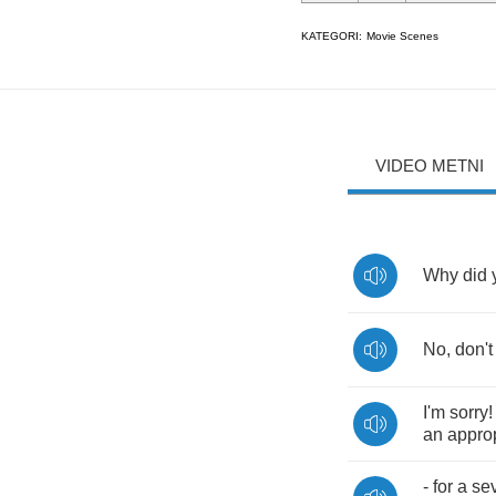
KATEGORI:
Movie Scenes
VIDEO METNI
Why
did
No
,
don't
I'm
sorry
an
appro
-
for
a
se