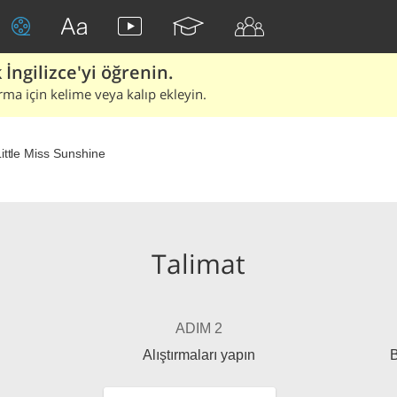
İngilizce'yi öğrenin.
rma için kelime veya kalıp ekleyin.
ittle Miss Sunshine
Talimat
ADIM 2
Alıştırmaları yapın
B