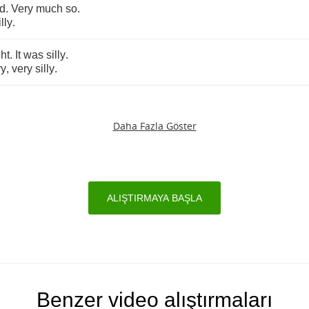
id
.
Very
much
so
.
illy
.
ght
.
It
was
silly
.
ry
,
very
silly
.
Daha Fazla Göster
ALIŞTIRMAYA BAŞLA
Benzer video alıştırmaları