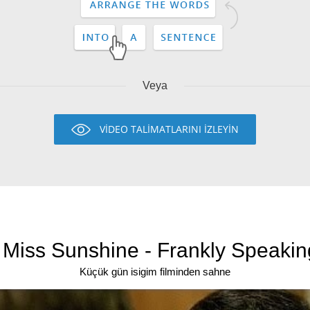
Veya
VİDEO TALİMATLARINI İZLEYİN
e Miss Sunshine - Frankly Speakin
Küçük gün isigim filminden sahne