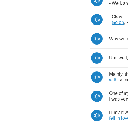
-
Well
,
sh
-
Okay
.
-
Go
on
,
Why
wer
Um
,
well
Mainly
,
t
with
som
One
of
m
I
was
ver
Him
?
It
w
fell
in
lov