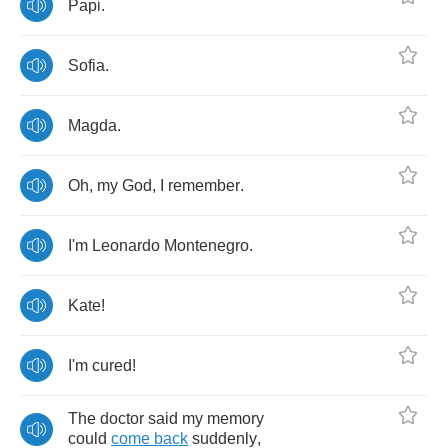
Papi
.
Sofia
.
Magda
.
Oh
,
my
God
,
I
remember
.
I'm
Leonardo
Montenegro
.
Kate
!
I'm
cured
!
The
doctor
said
my
memory
could
come
back
suddenly
,