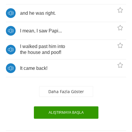
and
he
was
right
.
I
mean
,
I
saw
Papi
...
I
walked
past
him
into
the
house
and
poof
!
It
came
back
!
Daha Fazla Göster
ALIŞTIRMAYA BAŞLA