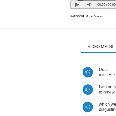
00:00
/
00:00
KATEGORI:
Movie Scenes
VIDEO METNI
Dear
miss
Eli
I
am
not
to
renew
which
we
disgustin