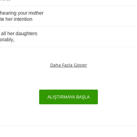
hearing
your
mother
ate
her
intention
all
her
daughters
orably
,
Daha Fazla Göster
ALIŞTIRMAYA BAŞLA