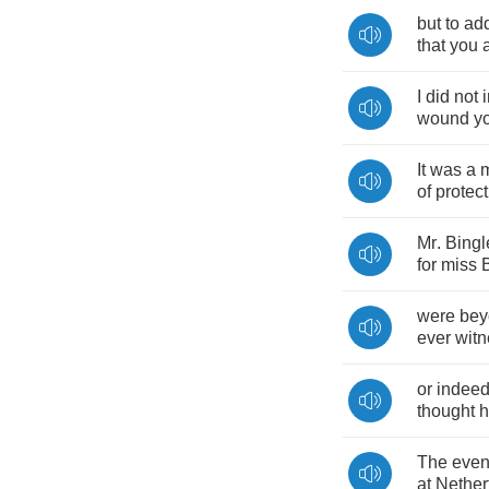
but
to
ad
that
you
I
did
not
wound
y
It
was
a
of
protect
Mr
.
Bingl
for
miss
were
bey
ever
wit
or
indee
thought
h
The
even
at
Nether