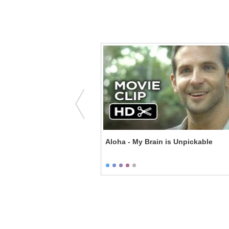
They're Honeypotting Us
Aloha - My Brain is Unpickable