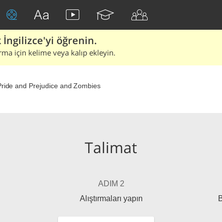
İngilizce'yi öğrenin.
rma için kelime veya kalıp ekleyin.
Pride and Prejudice and Zombies
Talimat
ADIM 2
Alıştırmaları yapın
B