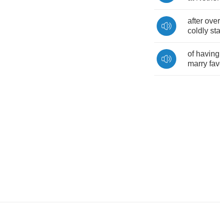
after
over
coldly
st
of
having
marry
fav