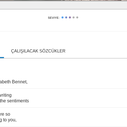
SEVIYE:
ÇALIŞILACAK SÖZCÜKLER
zabeth
Bennet
,
writing
the
sentiments
re
so
g
to
you
,