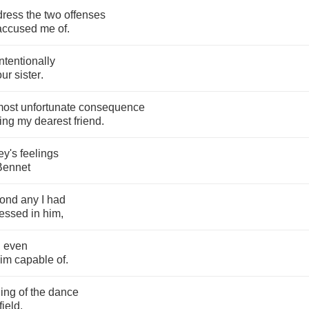
dress
the
two
offenses
accused
me
of
.
intentionally
our
sister
.
most
unfortunate
consequence
ing
my
dearest
friend
.
ey's
feelings
Bennet
ond
any
I
had
nessed
in
him
,
d
even
im
capable
of
.
ing
of
the
dance
field
,