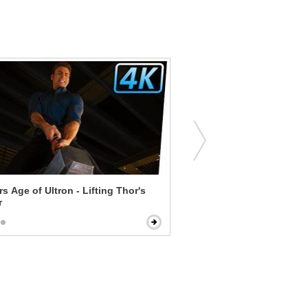
s Age of Ultron - Lifting Thor's
Knock Knock - Play Time'
r