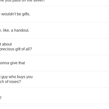
one
you
pass
on
the
street
?
e
wouldn't
be
gifts
.
e
,
like
,
a
handout
.
t
about
precious
gift
of
all
?
gonna
give
that
t
guy
who
buys
you
ch
of
roses
?
!
?