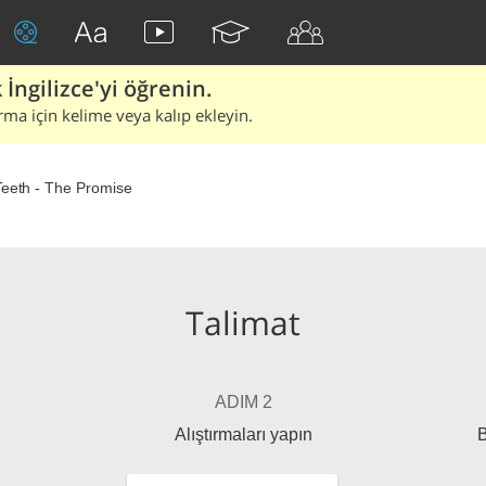
İngilizce'yi öğrenin.
rma için kelime veya kalıp ekleyin.
Teeth - The Promise
Talimat
ADIM 2
Alıştırmaları yapın
B