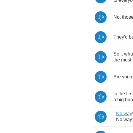
to
every
No
,
thos
They'd
b
So
...
wha
the
most
Are
you
to
the
firs
a
big
bun
-
No
way
-
No
way