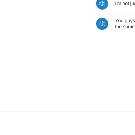
I'm
not
ju
You
guys
the
same