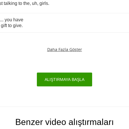
st
talking
to
the
,
uh
,
girls
.
...
you
have
gift
to
give
.
Daha Fazla Göster
ALIŞTIRMAYA BAŞLA
Benzer video alıştırmaları