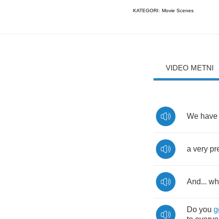
KATEGORI:
Movie Scenes
VIDEO METNI
We
have
a
very
pr
And
...
wh
Do
you
g