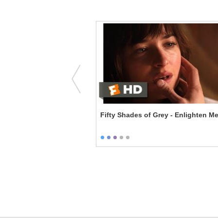
e Revenge of Kitty
Fifty Shades of Grey - Enlighten M
Evil Plan