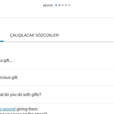
SEVIYE:
ÇALIŞILACAK SÖZCÜKLER
a
gift
...
ecious
gift
.
at
do
you
do
with
gifts
?
o
around
giving
them