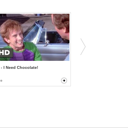
d - I Need Chocolate!
Draft Day - I Want My Pick