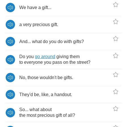
We
have
a
gift
...
a
very
precious
gift
.
And
...
what
do
you
do
with
gifts
?
Do
you
go
around
giving
them
to
everyone
you
pass
on
the
street
?
No
,
those
wouldn't
be
gifts
.
They'd
be
,
like
,
a
handout
.
So
...
what
about
the
most
precious
gift
of
all
?