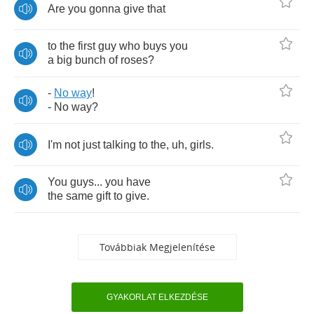
Are
you
gonna
give
that
to
the
first
guy
who
buys
you
a
big
bunch
of
roses
?
-
No
way
!
-
No
way
?
I'm
not
just
talking
to
the
,
uh
,
girls
.
You
guys
...
you
have
the
same
gift
to
give
.
Továbbiak Megjelenítése
GYAKORLAT ELKEZDÉSE