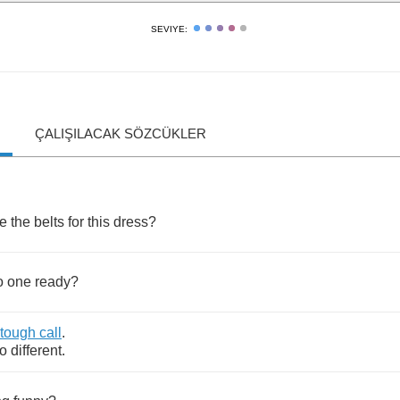
SEVIYE:
ÇALIŞILACAK SÖZCÜKLER
re
the
belts
for
this
dress
?
o
one
ready
?
tough
call
.
o
different
.