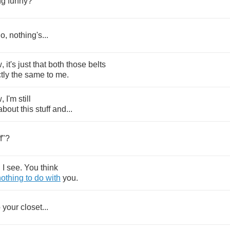
ng
funny
?
no
,
nothing's
...
w
,
it's
just
that
both
those
belts
tly
the
same
to
me
.
w
,
I'm
still
about
this
stuff
and
...
f
"?
.
I
see
.
You
think
nothing
to
do
with
you
.
o
your
closet
...