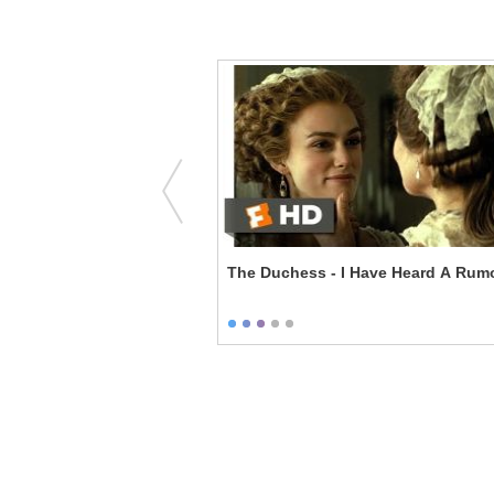
I Ask You a Question?
The Duchess - I Have Heard A Rum