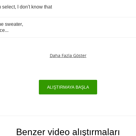
u
select
,
I
don't
know
that
ue
sweater
,
nce
...
Daha Fazla Göster
ALIŞTIRMAYA BAŞLA
Benzer video alıştırmaları