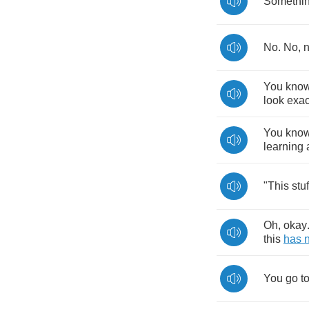
Somethi
No
.
No
,
You
kno
look
exac
You
kno
learning
"
This
stuf
Oh
,
okay
this
has
You
go
t