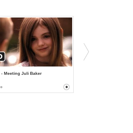
 - Meeting Juli Baker
Hitchcock - Only Suggesti