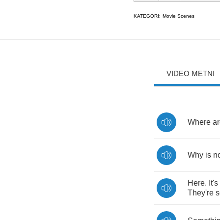
KATEGORI:
Movie Scenes
VIDEO METNI
Where
a
Why
is
n
Here
.
It's
They're
s