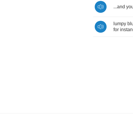
...
and
yo
lumpy
bl
for
insta