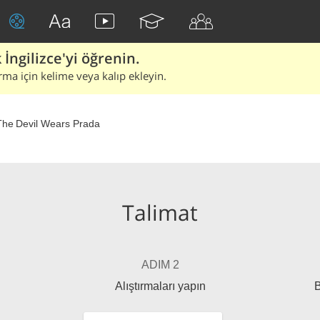
İngilizce'yi öğrenin.
rma için kelime veya kalıp ekleyin.
The Devil Wears Prada
Talimat
ADIM 2
Alıştırmaları yapın
B