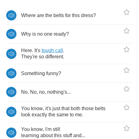
Where
are
the
belts
for
this
dress
?
Why
is
no
one
ready
?
Here
.
It's
tough
call
.
They're
so
different
.
Something
funny
?
No
.
No
,
no
,
nothing's
...
You
know
,
it's
just
that
both
those
belts
look
exactly
the
same
to
me
.
You
know
,
I'm
still
learning
about
this
stuff
and
...