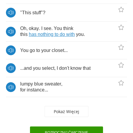
"
This
stuff
"?
Oh
,
okay
.
I
see
.
You
think
this
has
nothing
to
do
with
you
.
You
go
to
your
closet
...
...
and
you
select
,
I
don't
know
that
lumpy
blue
sweater
,
for
instance
...
Pokaż Więcej
ROZPOCZNIJ ĆWICZENIE