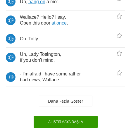
Uh
,
hang
on
a
mo'
.
Wallace
?
Hello
?
I
say
.
Open
this
door
at
once
.
Oh
.
Totty
.
Uh
,
Lady
Tottington
,
if
you
don't
mind
.
-
I'm
afraid
I
have
some
rather
bad
news
,
Wallace
.
Daha Fazla Göster
ALIŞTIRMAYA BAŞLA