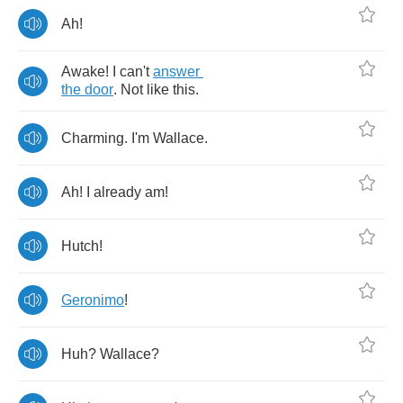
Ah
!
Awake
!
I
can't
answer
the
door
.
Not
like
this
.
Charming
.
I'm
Wallace
.
Ah
!
I
already
am
!
Hutch
!
Geronimo
!
Huh
?
Wallace
?