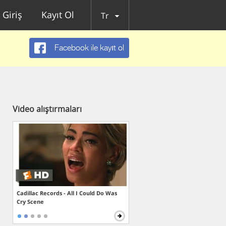
Giriş
Kayıt Ol
Tr
Facebook ile kayıt ol
Video alıştırmaları
Cadillac Records - All I Could Do Was
Cry Scene