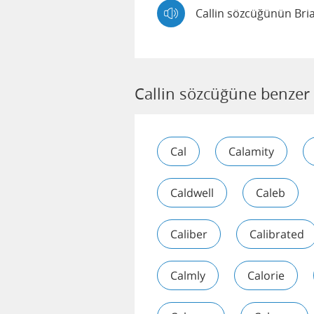
Callin sözcüğünün Bria
Callin sözcüğüne benzer
Cal
Calamity
Caldwell
Caleb
Caliber
Calibrated
Calmly
Calorie