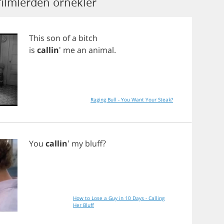
filmlerden örnekler
This
son
of
a
bitch
is
callin
'
me
an
animal
.
Raging Bull - You Want Your Steak?
You
callin
'
my
bluff
?
How to Lose a Guy in 10 Days - Calling
Her Bluff