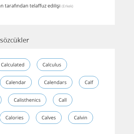
n tarafından telaffuz edilişi
(erkek)
 sözcükler
Calculated
Calculus
Calendar
Calendars
Calf
Calisthenics
Call
Calories
Calves
Calvin