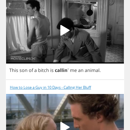
This
son
of
a
bitch
is
callin
'
me
an
animal
.
How to Lose a Guy in 10 Days - Calling Her Bluff