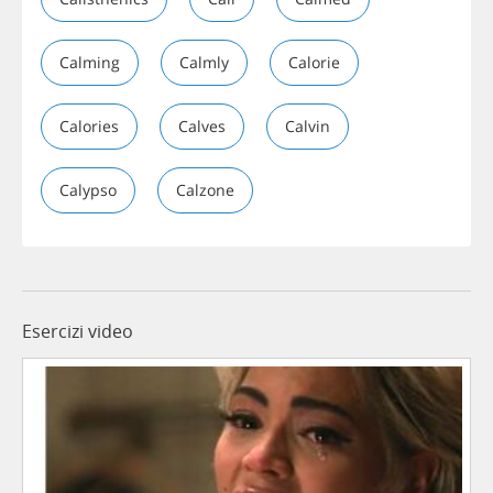
Calming
Calmly
Calorie
Calories
Calves
Calvin
Calypso
Calzone
Esercizi video