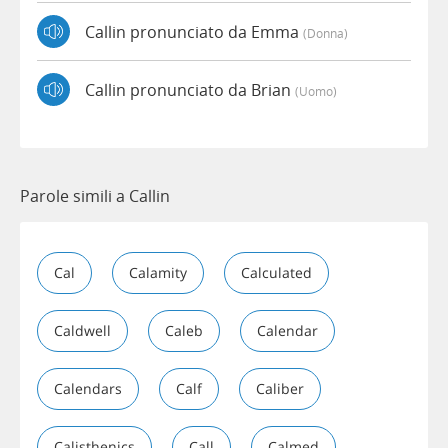
Callin pronunciato da Emma
(donna)
Callin pronunciato da Brian
(uomo)
Parole simili a Callin
Cal
Calamity
Calculated
Caldwell
Caleb
Calendar
Calendars
Calf
Caliber
Calisthenics
Call
Calmed