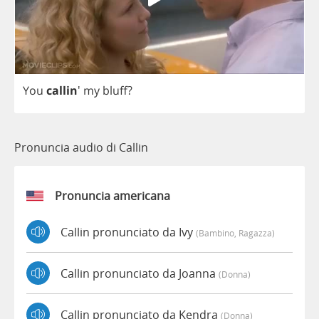
You
callin
'
my
bluff
?
Pronuncia audio di Callin
Pronuncia americana
Callin pronunciato da Ivy
(bambino, Ragazza)
Callin pronunciato da Joanna
(donna)
Callin pronunciato da Kendra
(donna)