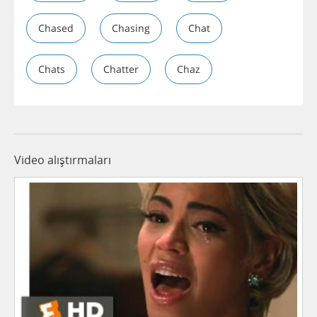
Chased
Chasing
Chat
Chats
Chatter
Chaz
Video alıştırmaları