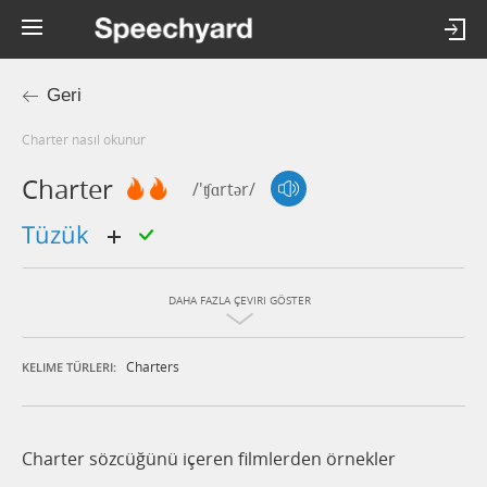
Geri
charter nasıl okunur
Charter
/'ʧɑrtər/
tüzük
DAHA FAZLA ÇEVIRI GÖSTER
Charters
KELIME TÜRLERI:
Charter sözcüğünü içeren filmlerden örnekler