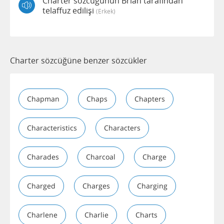
Charter sözcüğünün Brian tarafından
telaffuz edilişi
(erkek)
Charter sözcüğüne benzer sözcükler
Chapman
Chaps
Chapters
Characteristics
Characters
Charades
Charcoal
Charge
Charged
Charges
Charging
Charlene
Charlie
Charts