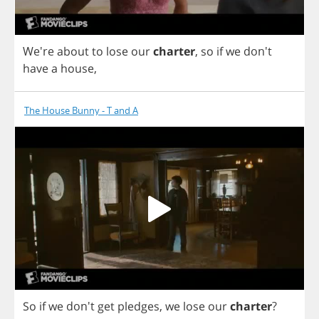
We're
about
to
lose
our
charter
,
so
if
we
don't
have
a
house
,
The House Bunny - T and A
So
if
we
don't
get
pledges
,
we
lose
our
charter
?