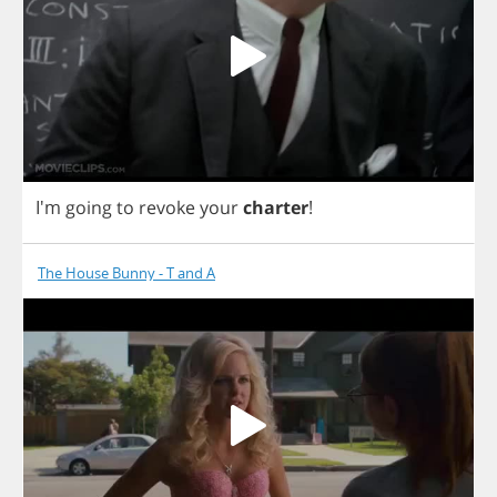
I'm
going
to
revoke
your
charter
!
The House Bunny - T and A