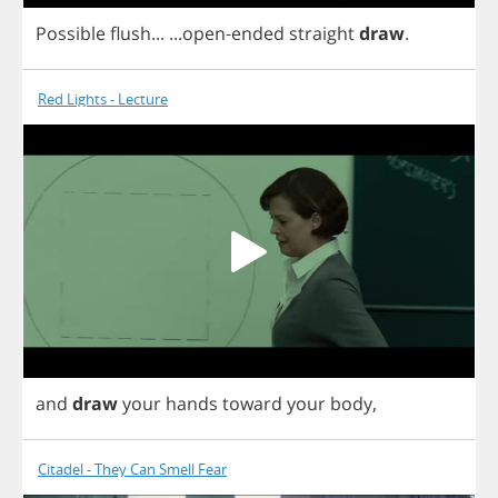
Possible
flush
...
...
open
-
ended
straight
draw
.
Red Lights - Lecture
and
draw
your
hands
toward
your
body
,
Citadel - They Can Smell Fear