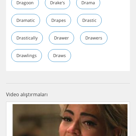
Dragoon
Drake's
Drama
Dramatic
Drapes
Drastic
Drastically
Drawer
Drawers
Drawlings
Draws
Video alıştırmaları