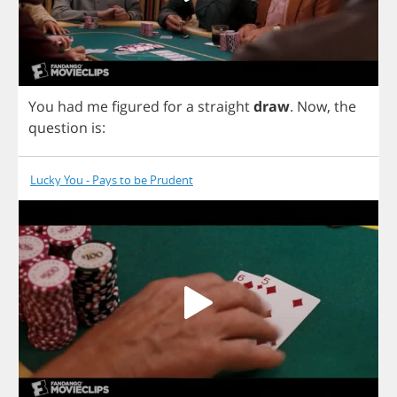
You
had
me
figured
for
a
straight
draw
.
Now
,
the
question
is
:
Lucky You - Pays to be Prudent