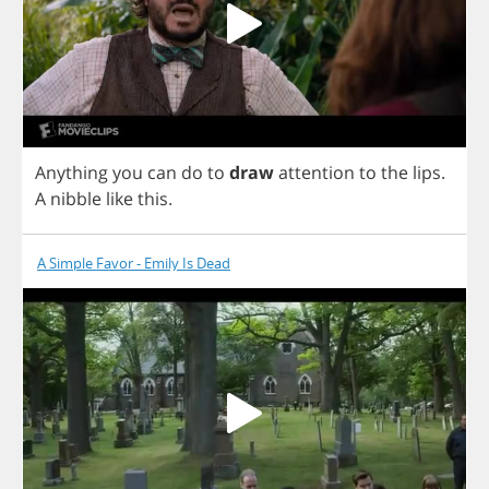
Anything
you
can
do
to
draw
attention
to
the
lips
.
A
nibble
like
this
.
A Simple Favor - Emily Is Dead