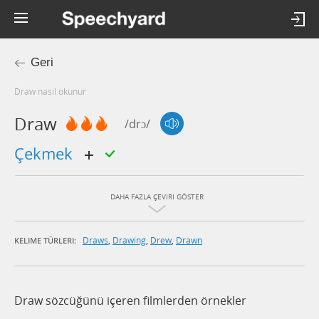
Geri
draw nasıl okunur
Draw
/drɔ/
çekmek
DAHA FAZLA ÇEVIRI GÖSTER
Draws
,
Drawing
,
Drew
,
Drawn
KELIME TÜRLERI:
Draw sözcüğünü içeren filmlerden örnekler