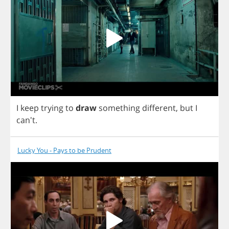
I
keep
trying
to
draw
something
different
,
but
I
can't.
Lucky You - Pays to be Prudent