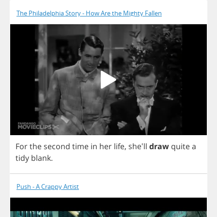
The Philadelphia Story - How Are the Mighty Fallen
For
the
second
time
in
her
life
,
she'll
draw
quite
a
tidy
blank
.
Push - A Crappy Artist