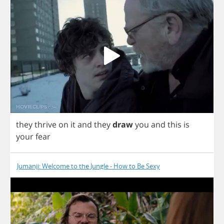
they
thrive
on
it
and
they
draw
you
and
this
is
your
fear
Jumanji: Welcome to the Jungle - How to Be Sexy