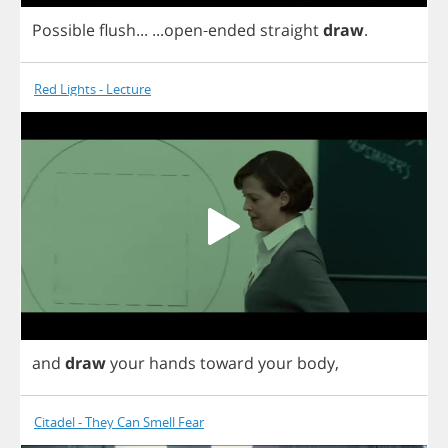
Possible
flush
...
...
open
-
ended
straight
draw
.
Red Lights - Lecture
and
draw
your
hands
toward
your
body
,
Citadel - They Can Smell Fear