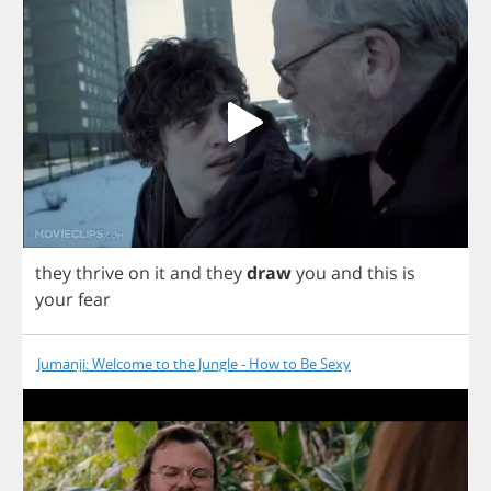
they
thrive
on
it
and
they
draw
you
and
this
is
your
fear
Jumanji: Welcome to the Jungle - How to Be Sexy