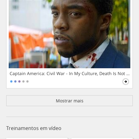
Captain America: Civil War - In My Culture, Death Is Not The 
Mostrar mais
Treinamentos em vídeo