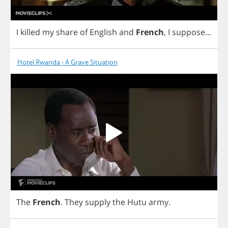
I
killed
my
share
of
English
and
French
,
I
suppose
...
Hotel Rwanda - A Grave Situation
The
French
.
They
supply
the
Hutu
army
.