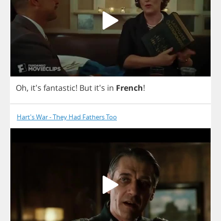
Oh
, it's
fantastic
!
But
it's
in
French
!
Hart's War - They Had Fathers Too