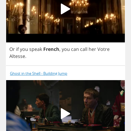
Or
if
you
speak
French
,
you
can
call
her
Votre
Altesse
.
Ghost in the Shell - Building Jump