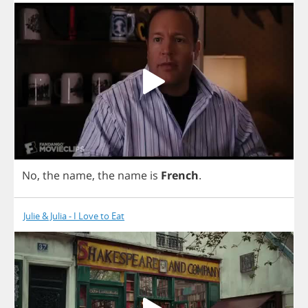
No
,
the
name
,
the
name
is
French
.
Julie & Julia - I Love to Eat