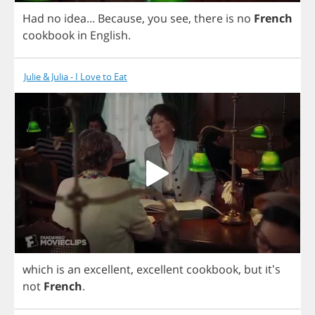
Had
no
idea
...
Because
,
you
see
,
there
is
no
French
cookbook
in
English
.
Julie & Julia - I Love to Eat
which
is
an
excellent
,
excellent
cookbook
,
but
it's
not
French
.