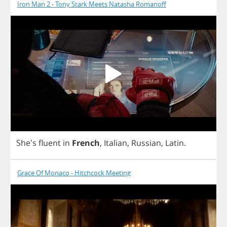
Iron Man 2 - Tony Stark Meets Natasha Romanoff
She's
fluent
in
French
,
Italian
,
Russian
,
Latin
.
Grace Of Monaco - Hitchcock Meeting