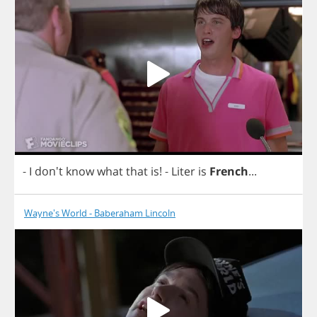
-
I
don't
know
what
that
is
!
-
Liter
is
French
...
Wayne's World - Baberaham Lincoln