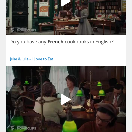
Do
you
have
any
French
cookbooks
in
English
?
Julie & Julia - I Love to Eat