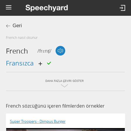
Geri
french nasıl okunur
French
/frɛnʧ/
fransızca
DAHA FAZLA ÇEVIRI GÖSTER
French sözcüğünü içeren filmlerden örnekler
Super Troopers - Dimpus Burger