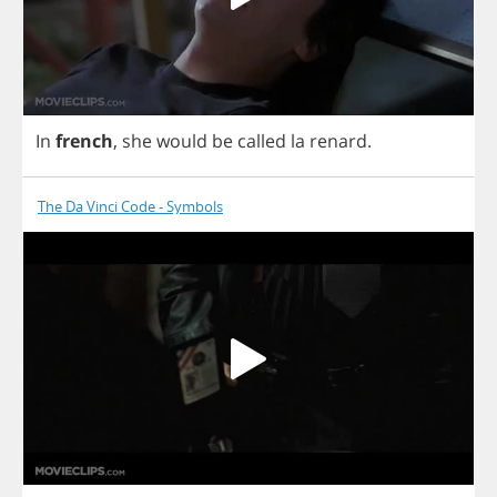
In
french
,
she
would
be
called
la
renard
.
The Da Vinci Code - Symbols