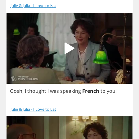
Julie & Julia - I Love to Eat
Gosh
,
I
thought
I
was
speaking
French
to
you
!
Julie & Julia - I Love to Eat