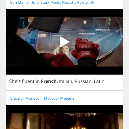
Iron Man 2 - Tony Stark Meets Natasha Romanoff
She's
fluent
in
French
,
Italian
,
Russian
,
Latin
.
Grace Of Monaco - Hitchcock Meeting