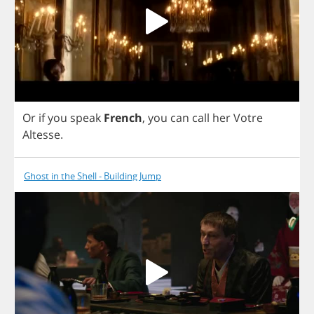
Or
if
you
speak
French
,
you
can
call
her
Votre
Altesse
.
Ghost in the Shell - Building Jump