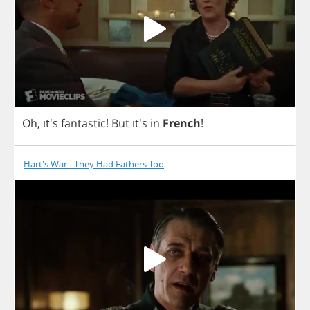
Oh
, it's
fantastic
!
But
it's
in
French
!
Hart's War - They Had Fathers Too