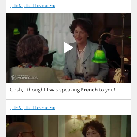
Julie & Julia - I Love to Eat
Gosh
,
I
thought
I
was
speaking
French
to
you
!
Julie & Julia - I Love to Eat