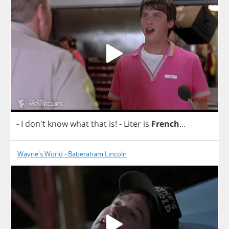
-
I
don't
know
what
that
is
!
-
Liter
is
French
...
Wayne's World - Baberaham Lincoln