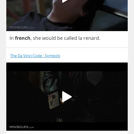
In
french
,
she
would
be
called
la
renard
.
The Da Vinci Code - Symbols