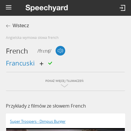
Wstecz
Angielska wymowa słowa french
French
/frɛnʧ/
francuski
POKAŻ WIĘCEJ TŁUMACZEŃ
Przykłady z filmów ze słowem French
Super Troopers - Dimpus Burger