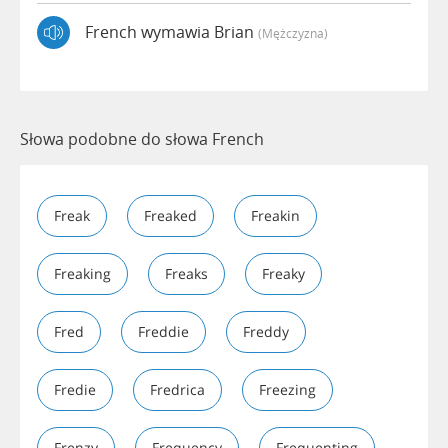
French wymawia Brian
(mężczyzna)
Słowa podobne do słowa French
Freak
Freaked
Freakin
Freaking
Freaks
Freaky
Fred
Freddie
Freddy
Fredie
Fredrica
Freezing
Frenzy
Frequency
Frequenting