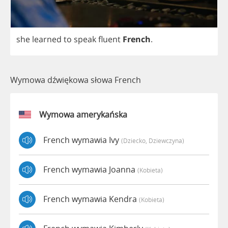
she
learned
to
speak
fluent
French
.
Wymowa dźwiękowa słowa French
Wymowa amerykańska
French wymawia Ivy
(dziecko, Dziewczyna)
French wymawia Joanna
(kobieta)
French wymawia Kendra
(kobieta)