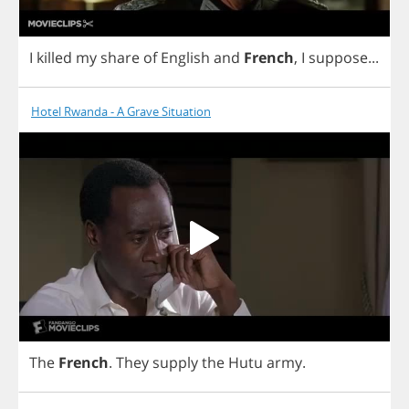
I
killed
my
share
of
English
and
French
,
I
suppose
...
Hotel Rwanda - A Grave Situation
The
French
.
They
supply
the
Hutu
army
.