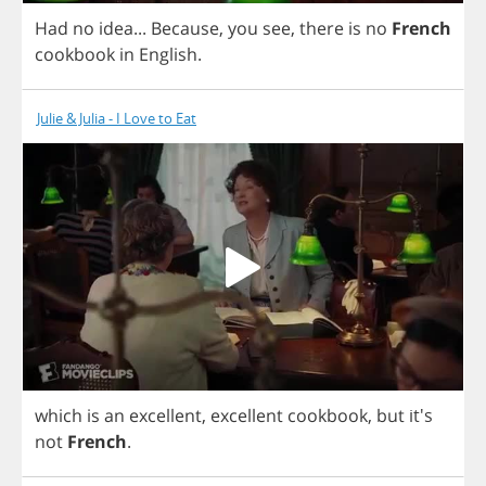
Had
no
idea
...
Because
,
you
see
,
there
is
no
French
cookbook
in
English
.
Julie & Julia - I Love to Eat
which
is
an
excellent
,
excellent
cookbook
,
but
it's
not
French
.