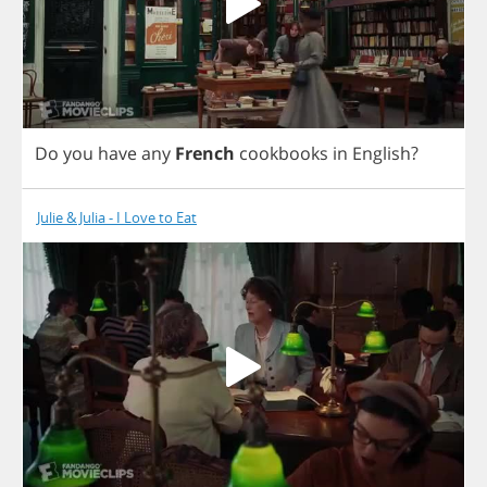
Do
you
have
any
French
cookbooks
in
English
?
Julie & Julia - I Love to Eat