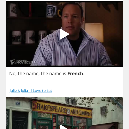
No
,
the
name
,
the
name
is
French
.
Julie & Julia - I Love to Eat