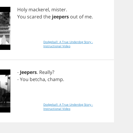
Holy
mackerel
,
mister
.
You
scared
the
jeepers
out
of
me
.
Dodgeball: A True Underdog Story -
Instructional Video
-
Jeepers
.
Really
?
-
You
betcha
,
champ
.
Dodgeball: A True Underdog Story -
Instructional Video