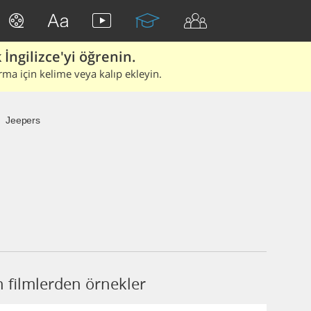
İngilizce'yi öğrenin.
rma için kelime veya kalıp ekleyin.
Jeepers
 filmlerden örnekler