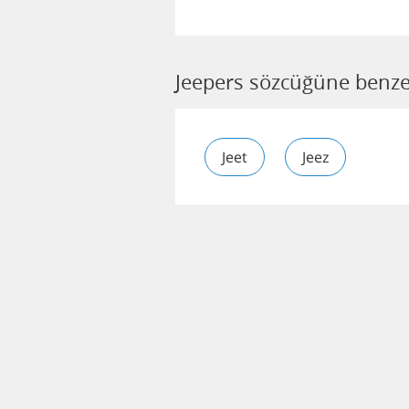
Jeepers sözcüğüne benze
Jeet
Jeez