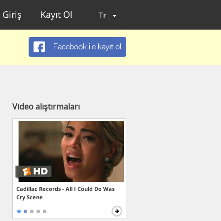
Giriş
Kayıt Ol
Tr
Facebook ile kayıt ol
Video alıştırmaları
Cadillac Records - All I Could Do Was
Cry Scene