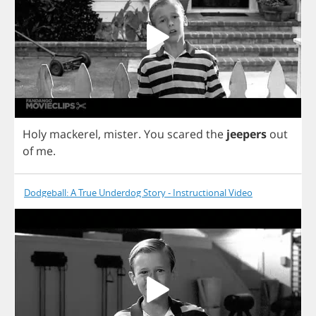
Holy
mackerel
,
mister
.
You
scared
the
jeepers
out
of
me
.
Dodgeball: A True Underdog Story - Instructional Video