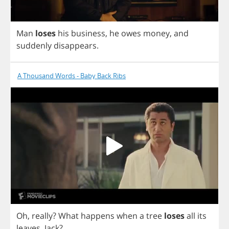
Man
loses
his
business
,
he
owes
money
,
and
suddenly
disappears
.
A Thousand Words - Baby Back Ribs
Oh
,
really
?
What
happens
when
a
tree
loses
all
its
leaves
,
Jack
?