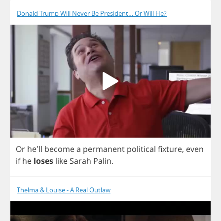
Donald Trump Will Never Be President… Or Will He?
Or
he'll
become
a
permanent
political
fixture
,
even
if
he
loses
like
Sarah
Palin
.
Thelma & Louise - A Real Outlaw