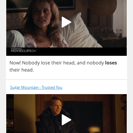
Now
!
Nobody
lose
their
head
,
and
nobody
loses
their
head
.
Sugar Mountain - Trusted You