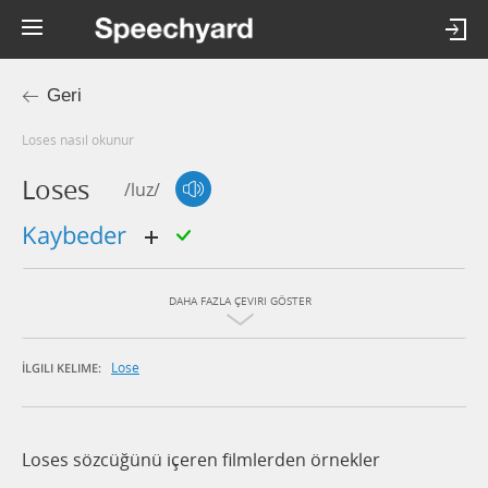
Geri
loses nasıl okunur
Loses
/luz/
kaybeder
DAHA FAZLA ÇEVIRI GÖSTER
Lose
İLGILI KELIME:
Loses sözcüğünü içeren filmlerden örnekler