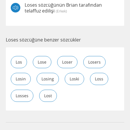
Loses sözcüğünün Brian tarafından
telaffuz edilişi
(erkek)
Loses sözcüğüne benzer sözcükler
Los
Lose
Loser
Losers
Losin
Losing
Loski
Loss
Losses
Lost