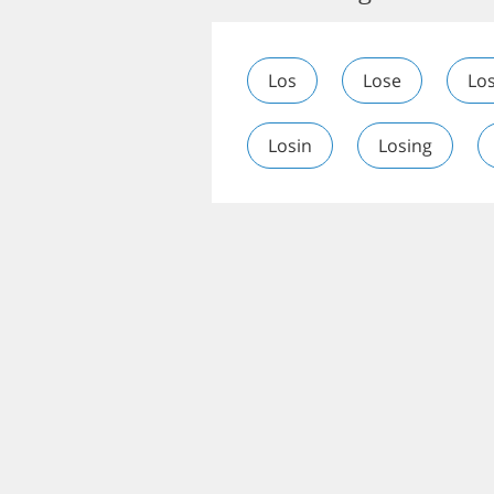
Los
Lose
Lo
Losin
Losing