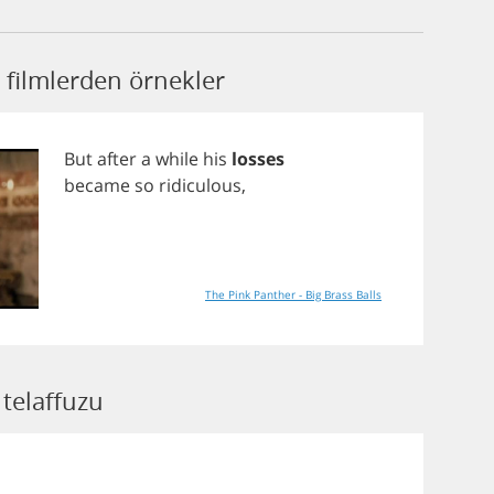
 filmlerden örnekler
But
after
a
while
his
losses
became
so
ridiculous
,
The Pink Panther - Big Brass Balls
telaffuzu