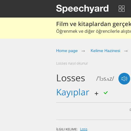
Film ve kitaplardan gerçek 
Öğrenmek ve diğer öğrencilerle alıştı
Home page
Kelime Hazinesi
losses nasıl okunur
Losses
/'lɔsʌz/
kayıplar
Loss
İLGILI KELIME: