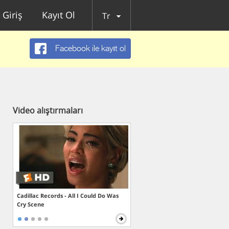
Giriş
Kayıt Ol
Tr
Facebook ile kayıt ol
Video alıştırmaları
Cadillac Records - All I Could Do Was
Cry Scene