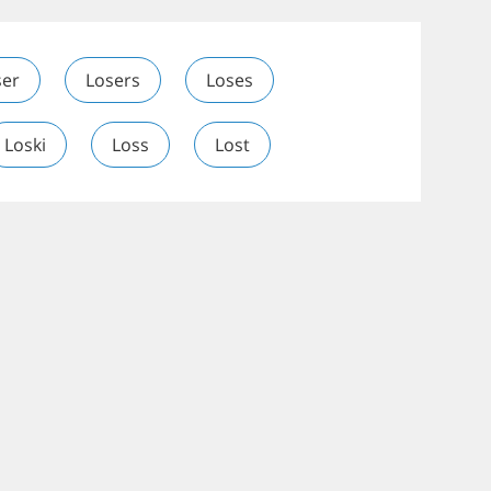
ser
Losers
Loses
Loski
Loss
Lost