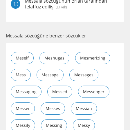
Messala sözcüğünün Brian tarafından
telaffuz edilişi
(erkek)
Messala sözcüğüne benzer sözcükler
Meself
Meshugas
Mesmerizing
Mess
Message
Messages
Messaging
Messed
Messenger
Messer
Messes
Messiah
Messily
Messing
Messy