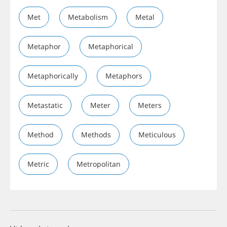
Met
Metabolism
Metal
Metaphor
Metaphorical
Metaphorically
Metaphors
Metastatic
Meter
Meters
Method
Methods
Meticulous
Metric
Metropolitan