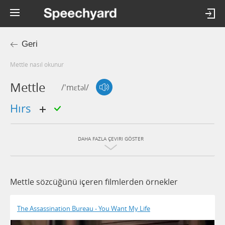
Geri
mettle nasıl okunur
Mettle
/'mɛtəl/
hırs
DAHA FAZLA ÇEVIRI GÖSTER
Mettle sözcüğünü içeren filmlerden örnekler
The Assassination Bureau - You Want My Life