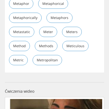
Metaphor
Metaphorical
Metaphorically
Metaphors
Metastatic
Meter
Meters
Method
Methods
Meticulous
Metric
Metropolitan
Ćwiczenia wideo