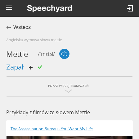
Wstecz
Angielska wymowa słowa mettle
Mettle
/'mɛtəl/
zapał
POKAŻ WIĘCEJ TŁUMACZEŃ
Przykłady z filmów ze słowem Mettle
The Assassination Bureau - You Want My Life