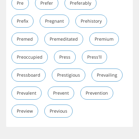
Pre
Prefer
Preferably
Prefix
Pregnant
Prehistory
Premed
Premeditated
Premium
Preoccupied
Press
Press'll
Pressboard
Prestigious
Prevailing
Prevalent
Prevent
Prevention
Preview
Previous