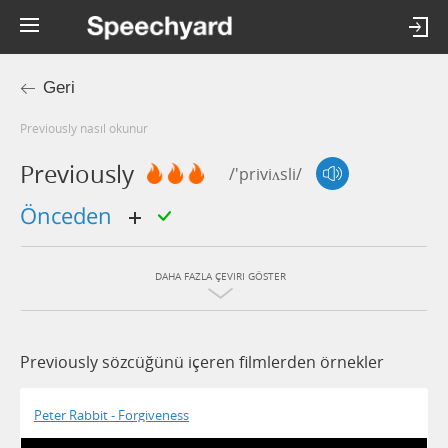
Geri
previously nasıl okunur
Previously
/'priviʌsli/
önceden
DAHA FAZLA ÇEVIRI GÖSTER
Previously sözcüğünü içeren filmlerden örnekler
Peter Rabbit - Forgiveness