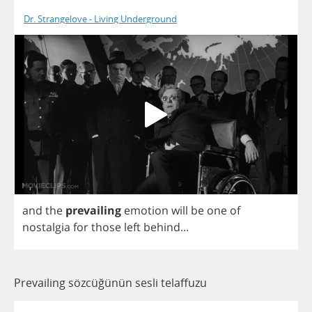
Dr. Strangelove - Living Underground
and
the
prevailing
emotion
will
be
one
of
nostalgia
for
those
left
behind
...
Prevailing sözcüğünün sesli telaffuzu