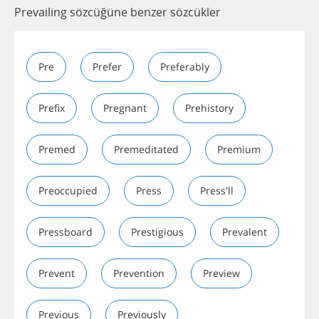
Prevailing sözcüğüne benzer sözcükler
Pre
Prefer
Preferably
Prefix
Pregnant
Prehistory
Premed
Premeditated
Premium
Preoccupied
Press
Press'll
Pressboard
Prestigious
Prevalent
Prevent
Prevention
Preview
Previous
Previously