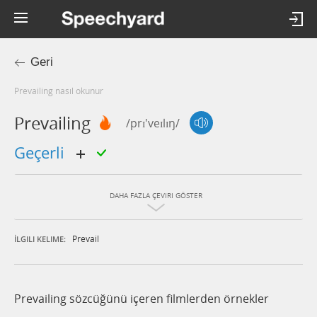
Geri
prevailing nasıl okunur
Prevailing
/prɪ'veɪlɪŋ/
geçerli
DAHA FAZLA ÇEVIRI GÖSTER
Prevail
İLGILI KELIME:
Prevailing sözcüğünü içeren filmlerden örnekler