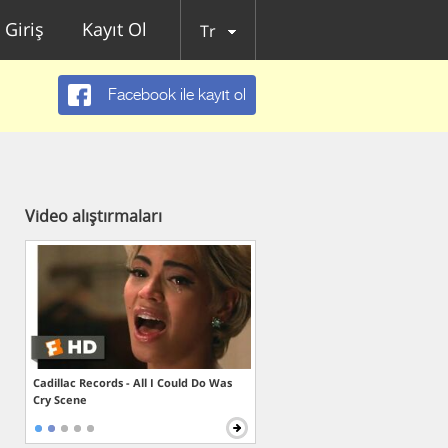
Giriş
Kayıt Ol
Tr
Facebook ile kayıt ol
Video alıştırmaları
Cadillac Records - All I Could Do Was
Cry Scene