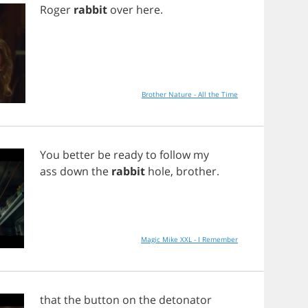
Roger
rabbit
over
here
.
Brother Nature - All the Time
You
better
be
ready
to
follow
my
ass
down
the
rabbit
hole
,
brother
.
Magic Mike XXL - I Remember
that
the
button
on
the
detonator