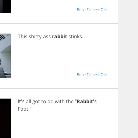
Belly - Tommy's Crib
This
shitty
-
ass
rabbit
stinks
.
Belly - Tommy's Crib
It's
all
got
to
do
with
the
"
Rabbit
's
Foot
."