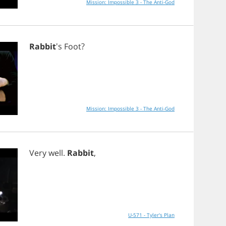
Mission: Impossible 3 - The Anti-God
Rabbit
's
Foot
?
Mission: Impossible 3 - The Anti-God
Very
well
.
Rabbit
,
U-571 - Tyler's Plan