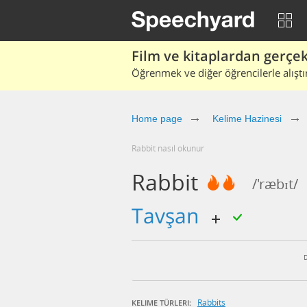
Film ve kitaplardan gerçek 
Öğrenmek ve diğer öğrencilerle alıştı
Home page
Kelime Hazinesi
rabbit nasıl okunur
Rabbit
/'ræbɪt/
tavşan
Rabbits
KELIME TÜRLERI: