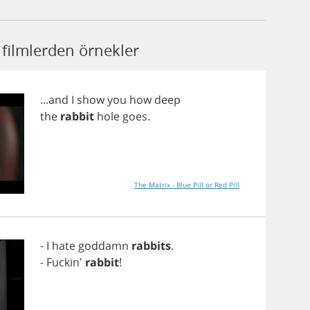
filmlerden örnekler
...
and
I
show
you
how
deep
the
rabbit
hole
goes
.
The Matrix - Blue Pill or Red Pill
-
I
hate
goddamn
rabbits
.
- Fuckin'
rabbit
!