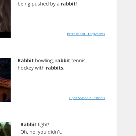
being
pushed
by
a
rabbit
!
Peter Rabbit - Forgiveness
Rabbit
bowling
,
rabbit
tennis
,
hockey
with
rabbits
.
Open Season 2 - S'mores
-
Rabbit
fight
!
-
Oh
,
no
,
you
didn't.