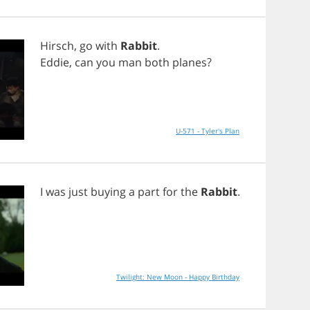
Hirsch
,
go
with
Rabbit
.
Eddie
,
can
you
man
both
planes
?
U-571 - Tyler's Plan
I
was
just
buying
a
part
for
the
Rabbit
.
Twilight: New Moon - Happy Birthday