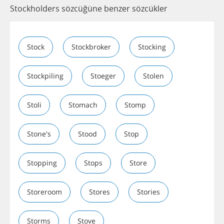
Stockholders sözcüğüne benzer sözcükler
Stock
Stockbroker
Stocking
Stockpiling
Stoeger
Stolen
Stoli
Stomach
Stomp
Stone's
Stood
Stop
Stopping
Stops
Store
Storeroom
Stores
Stories
Storms
Stove