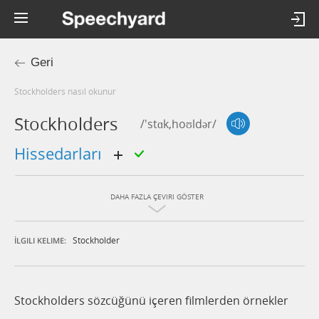
Geri
stockholders nasıl okunur
Stockholders
/'stɑk,hoʊldər/
hissedarları
DAHA FAZLA ÇEVIRI GÖSTER
Stockholder
İLGILI KELIME:
Stockholders sözcüğünü içeren filmlerden örnekler